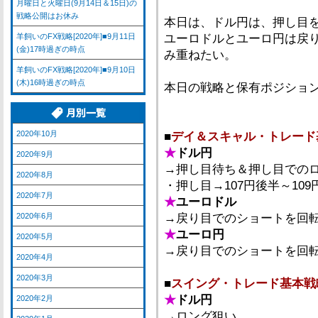
月曜日と火曜日(9月14日＆15日)の
戦略公開はお休み
本日は、ドル円は、押し目
羊飼いのFX戦略[2020年]■9月11日
ユーロドルとユーロ円は戻
(金)17時過ぎの時点
み重ねたい。
羊飼いのFX戦略[2020年]■9月10日
(木)16時過ぎの時点
本日の戦略と保有ポジショ
2020年10月
■
デイ＆スキャル・トレード
★
ドル円
2020年9月
→押し目待ち＆押し目での
2020年8月
・押し目→107円後半～10
2020年7月
★
ユーロドル
2020年6月
→戻り目でのショートを回
★
ユーロ円
2020年5月
→戻り目でのショートを回
2020年4月
2020年3月
■
スイング・トレード基本戦
★
ドル円
2020年2月
→ロング狙い