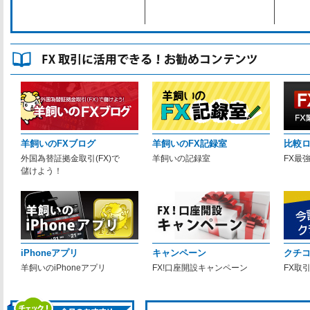
羊飼いのFXブログ
羊飼いのFX記録室
比較
外国為替証拠金取引(FX)で
羊飼いの記録室
FX最
儲けよう！
iPhoneアプリ
キャンペーン
クチ
羊飼いのiPhoneアプリ
FX!口座開設キャンペーン
FX取