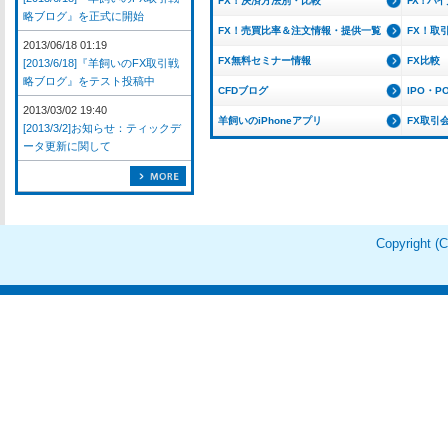
FX！決済方法別・比較
FX！バ
略ブログ』を正式に開始
FX！売買比率＆注文情報・提供一覧
FX！取
2013/06/18 01:19
FX無料セミナー情報
FX比較
[2013/6/18]『羊飼いのFX取引戦
略ブログ』をテスト投稿中
CFDブログ
IPO・P
2013/03/02 19:40
羊飼いのiPhoneアプリ
FX取引
[2013/3/2]お知らせ：ティックデ
ータ更新に関して
Copyright 