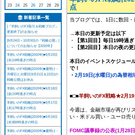
23
24
25
26
27
28
29
点
当ブログでは、1日に数回
[『羊飼いのFX取引＆戦略ブログ』
更新終了]のお知らせ
→
本日の更新予定は以下
・
【第1回目】毎日19時過ぎ
[9月24日～10月9日の『戦略公開』]
についてのお知らせ【2020年】
・
【第2回目】本日の夜の更
羊飼いのFX戦略[2020年]■9月23日
(水)16時過ぎの時点
本日のイベントスケジュール
で！
羊飼いのFX戦略[2020年]■週明け・
月曜日と火曜日(9月21日＆22日)の
・
2月19日(水曜日)の為替
戦略公開はお休み
羊飼いのFX戦略[2020年]■9月18日
(金)10時過ぎの時点
■□■
羊飼いのFX戦略★2月19
羊飼いのFX戦略[2020年]■9月17日
(木)17時過ぎの時点
今週は、金融市場が再びリ
い・米ドル買い・ユーロ売
羊飼いのFX戦略[2020年]■9月16日
(水)朝6時過ぎの時点
FOMC議事録の公表(1月28
羊飼いのFX戦略[2020年]■週明け・