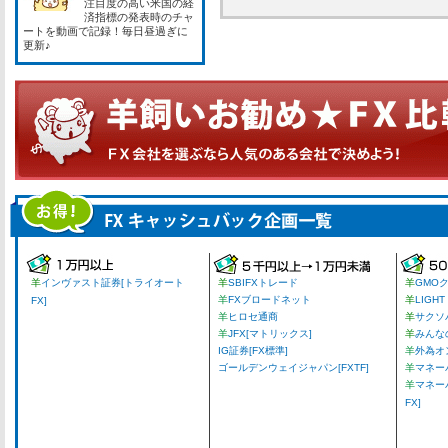
注目度の高い米国の経
済指標の発表時のチャ
ートを動画で記録！毎日昼過ぎに
更新♪
羊
インヴァスト証券[トライオート
羊
SBIFXトレード
羊
GMO
羊
FXブロードネット
羊
LIGHT
FX]
羊
ヒロセ通商
羊
サクソ
羊
JFX[マトリックス]
羊
みんな
IG証券[FX標準]
羊
外為オ
ゴールデンウェイジャパン[FXTF]
羊
マネーパ
羊
マネー
FX]