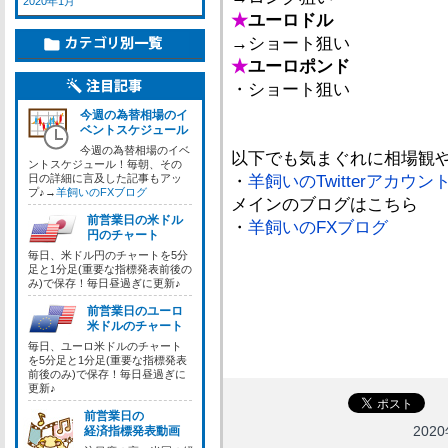
2020年1月
★
ユーロドル
→ショート狙い
★
ユーロポンド
・ショート狙い
今週の為替相場のイ
ベントスケジュール
今週の為替相場のイベ
以下でも気まぐれに相場観
ントスケジュール！毎朝、その
日の詳細に言及した記事もアッ
・
羊飼いのTwitterアカウン
プ♪→
羊飼いのFXブログ
メインのブログはこちら
前営業日の米ドル
・
羊飼いのFXブログ
円のチャート
毎日、米ドル円のチャートを5分
足と1分足(重要な指標発表前後の
み)で保存！毎日昼過ぎに更新♪
前営業日のユーロ
米ドルのチャート
毎日、ユーロ米ドルのチャート
を5分足と1分足(重要な指標発表
前後のみ)で保存！毎日昼過ぎに
更新♪
前営業日の
2020
経済指標発表動画