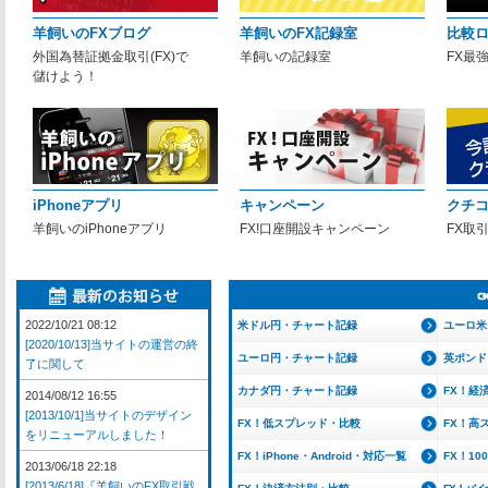
羊飼いのFXブログ
羊飼いのFX記録室
比較
外国為替証拠金取引(FX)で
羊飼いの記録室
FX最
儲けよう！
iPhoneアプリ
キャンペーン
クチ
羊飼いのiPhoneアプリ
FX!口座開設キャンペーン
FX取
2022/10/21 08:12
米ドル円・チャート記録
ユーロ米
[2020/10/13]当サイトの運営の終
ユーロ円・チャート記録
英ポンド
了に関して
カナダ円・チャート記録
FX！経
2014/08/12 16:55
[2013/10/1]当サイトのデザイン
FX！低スプレッド・比較
FX！高
をリニューアルしました！
FX！iPhone・Android・対応一覧
FX！1
2013/06/18 22:18
[2013/6/18]『羊飼いのFX取引戦