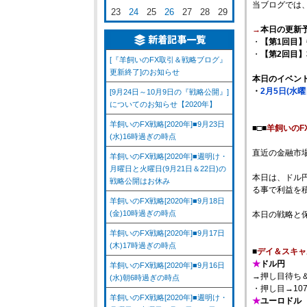
当ブログでは
23
24
25
26
27
28
29
→
本日の更新
・
【第1回目】
・
【第2回目
[『羊飼いのFX取引＆戦略ブログ』
更新終了]のお知らせ
本日のイベン
・
2月5日(水
[9月24日～10月9日の『戦略公開』]
についてのお知らせ【2020年】
羊飼いのFX戦略[2020年]■9月23日
■□■
羊飼いのF
(水)16時過ぎの時点
直近の金融市
羊飼いのFX戦略[2020年]■週明け・
月曜日と火曜日(9月21日＆22日)の
本日は、ドル
戦略公開はお休み
る事で利益を
羊飼いのFX戦略[2020年]■9月18日
(金)10時過ぎの時点
本日の戦略と
羊飼いのFX戦略[2020年]■9月17日
(木)17時過ぎの時点
■
デイ＆スキャ
★
ドル円
羊飼いのFX戦略[2020年]■9月16日
→押し目待ち
(水)朝6時過ぎの時点
・押し目→10
羊飼いのFX戦略[2020年]■週明け・
★
ユーロドル