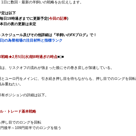
、1日に数回・最新の羊飼いの戦略をお伝えします。
予定は以下
毎日19時過ぎまでに更新予定(
今回の記事
)
】本日の夜の更新は未定
トスケジュール及びその他詳細は『羊飼いのFXブログ』で！
曜日)の為替相場の注目材料と指標ランク
X戦略★2月5日(水)朝8時過ぎの時点
■□■
場は、リスクオフの流れが強まった後にその巻き戻しが加速している。
円とユーロ円をメインに、引き続き押し目を待ちながらも、押し目でのロングを回転
積み重ねたい。
保有ポジションの詳細は以下。
ル・トレード基本戦略
＆押し目でのロングを回転
7円後半～109円前半でのロングを狙う