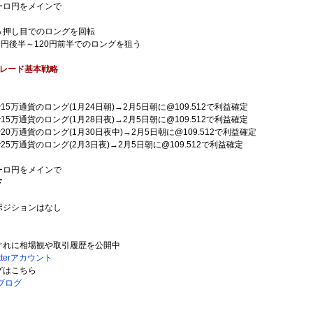
ーロ円をメインで
＆押し目でのロングを回転
8円後半～120円前半でのロングを狙う
レード基本戦略
8で15万通貨のロング(1月24日朝)→2月5日朝に@109.512で利益確定
6で15万通貨のロング(1月28日夜)→2月5日朝に@109.512で利益確定
2で20万通貨のロング(1月30日夜中)→2月5日朝に@109.512で利益確定
7で25万通貨のロング(2月3日夜)→2月5日朝に@109.512で利益確定
ーロ円をメインで
ド
ポジションはなし
ぐれに相場観や取引履歴を公開中
tterアカウント
グはこちら
ブログ