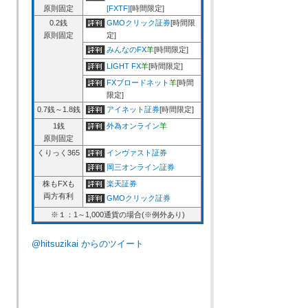
原則固定
[FXTF]
[時間限定]
0.2銭
GMOクリック証券
[時間限
原則固定
定]
みんなのFX
羊
[時間限定]
LIGHT FX
羊
[時間限定]
FXブロードネット
羊
[時間
限定]
0.7銭～1.8銭
アイネット証券
[時間限定]
1銭
外為オンライン
羊
原則固定
くりっく365
インヴァスト証券
岡三オンライン証券
株もFXも
楽天証券
両方有利
GMOクリック証券
※１：1～1,000通貨の場合(※例外あり)
@hitsuzikai からのツイート