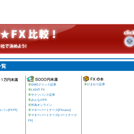
羊
ひまわり証券
羊
GMOクリック証券
羊
LIGHT FX
羊
サクソバンク証券
]
羊
みんなのFX
羊
外為オンライン
ン[FXTF]
羊
マネーパートナーズ[FXnano]
羊
マネーパートナーズ[パートナーズ
FX]