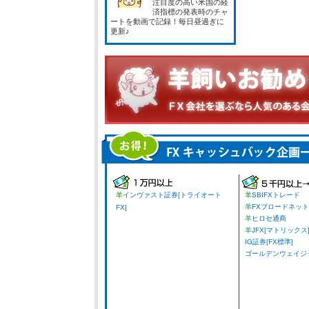
注目度の高い米国の経
済指標の発表時のチャ
ートを動画で記録！毎日昼過ぎに
更新♪
羊
インヴァスト証券[トライオート
羊
SBIFXトレード
羊
FXブロードネット
FX]
羊
ヒロセ通商
羊
JFX[マトリックス
IG証券[FX標準]
ゴールデンウェイジャパ