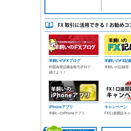
羊飼いのFXブログ
羊飼いのFX記
外国為替証拠金取引(FX)で
羊飼いの記録室
儲けよう！
iPhoneアプリ
キャンペーン
羊飼いのiPhoneアプリ
FX!口座開設キ