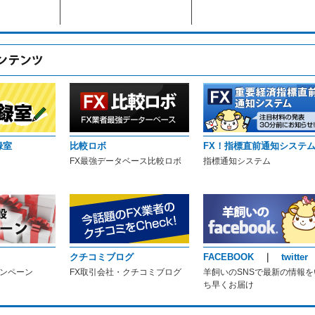
録室
比較ロボ
FX！指標直前通知システ
FX最強データベース比較ロボ
指標通知システム
クチコミブログ
FACEBOOK
｜
twitter
ャンペーン
FX取引会社・クチコミブログ
羊飼いのSNSで最新の情報を
ち早くお届け