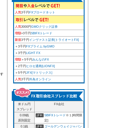
人気
3千円
FXブロードネット
人気
3000円
GMOクリック証券
増額
+3千円
SBIFXトレード
新規
3千円
インヴァスト証券[トライオートFX]
＋3千円
FXプライム byGMO
＋3千円
LIGHT FX
増額
＋5千円
みんなのFX
＋2千円
ヒロセ通商[LIONFX]
＋5千円
JFX[マトリックス]
す
人気
3千円
外為オンライン
米ドル円
FX会社
スプレッド
0.09銭
SBIFXトレード
※１[時間限
原則固定
定]
0.1銭
ゴールデンウェイジャパン