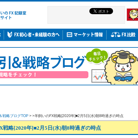
＆戦略ブログTOP
> >羊飼いのFX戦略[2020年]■2月5日(水)朝8時過ぎの時点
戦略[2020年]■2月5日(水)朝8時過ぎの時点