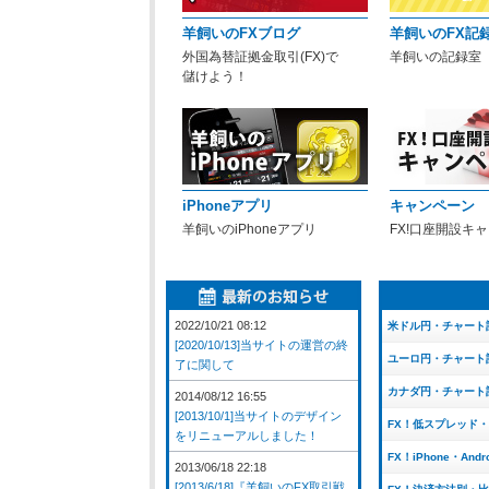
羊飼いのFXブログ
羊飼いのFX記
外国為替証拠金取引(FX)で
羊飼いの記録室
儲けよう！
iPhoneアプリ
キャンペーン
羊飼いのiPhoneアプリ
FX!口座開設キ
2022/10/21 08:12
米ドル円・チャート
[2020/10/13]当サイトの運営の終
ユーロ円・チャート
了に関して
カナダ円・チャート
2014/08/12 16:55
[2013/10/1]当サイトのデザイン
FX！低スプレッド
をリニューアルしました！
FX！iPhone・And
2013/06/18 22:18
[2013/6/18]『羊飼いのFX取引戦