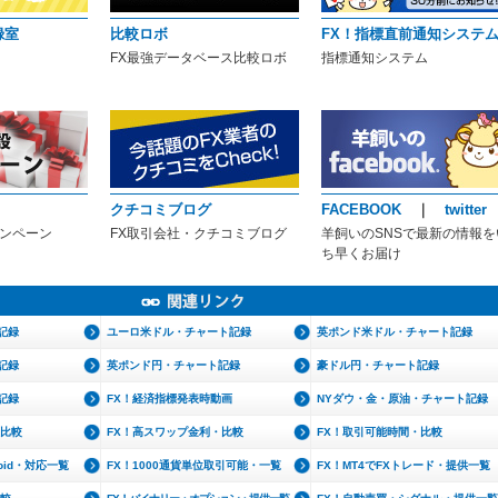
録室
比較ロボ
FX！指標直前通知システ
FX最強データベース比較ロボ
指標通知システム
クチコミブログ
FACEBOOK
｜
twitter
ャンペーン
FX取引会社・クチコミブログ
羊飼いのSNSで最新の情報を
ち早くお届け
記録
ユーロ米ドル・チャート記録
英ポンド米ドル・チャート記録
記録
英ポンド円・チャート記録
豪ドル円・チャート記録
記録
FX！経済指標発表時動画
NYダウ・金・原油・チャート記録
・比較
FX！高スワップ金利・比較
FX！取引可能時間・比較
roid・対応一覧
FX！1000通貨単位取引可能・一覧
FX！MT4でFXトレード・提供一覧