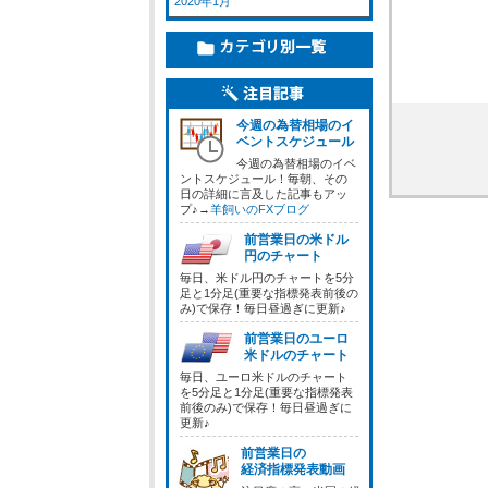
2020年1月
今週の為替相場のイ
ベントスケジュール
今週の為替相場のイベ
ントスケジュール！毎朝、その
日の詳細に言及した記事もアッ
プ♪→
羊飼いのFXブログ
前営業日の米ドル
円のチャート
毎日、米ドル円のチャートを5分
足と1分足(重要な指標発表前後の
み)で保存！毎日昼過ぎに更新♪
前営業日のユーロ
米ドルのチャート
毎日、ユーロ米ドルのチャート
を5分足と1分足(重要な指標発表
前後のみ)で保存！毎日昼過ぎに
更新♪
前営業日の
経済指標発表動画