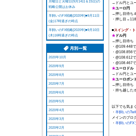
月曜日と火曜日(9月14日＆15日)の
→ドル円とユ
戦略公開はお休み
★
ユーロ円
→押し目待ち
羊飼いのFX戦略[2020年]■9月11日
・押し目→11
(金)17時過ぎの時点
羊飼いのFX戦略[2020年]■9月10日
■
スイング・ト
(木)16時過ぎの時点
★
ドル円
→押し目待ち
・@109.44
・@108.85
2020年10月
・@108.61
・@108.46
2020年9月
★
ユーロドル
→ドル円とユ
2020年8月
★
ユーロポン
2020年7月
→押し目待ち
・持ち越した
2020年6月
2020年5月
以下でも気ま
2020年4月
・
羊飼いのTwi
メインのブロ
2020年3月
・
羊飼いのFX
2020年2月