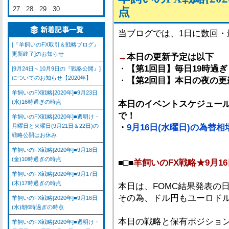
27
28
29
30
点
当ブログでは、1日に数回
[『羊飼いのFX取引＆戦略ブログ』
更新終了]のお知らせ
→
本日の更新予定は以下
・
【第1回目】毎日19時過ぎ
[9月24日～10月9日の『戦略公開』]
についてのお知らせ【2020年】
・
【第2回目】本日の夜の更
羊飼いのFX戦略[2020年]■9月23日
(水)16時過ぎの時点
本日のイベントスケジュール
で！
羊飼いのFX戦略[2020年]■週明け・
月曜日と火曜日(9月21日＆22日)の
・
9月16日(水曜日)の為替
戦略公開はお休み
羊飼いのFX戦略[2020年]■9月18日
(金)10時過ぎの時点
■□■
羊飼いのFX戦略★9月16
羊飼いのFX戦略[2020年]■9月17日
(木)17時過ぎの時点
本日は、FOMC結果発表の
その為、ドル円もユーロド
羊飼いのFX戦略[2020年]■9月16日
(水)朝6時過ぎの時点
本日の戦略と保有ポジショ
羊飼いのFX戦略[2020年]■週明け・