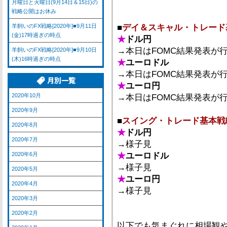
月曜日と火曜日(9月14日＆15日)の
戦略公開はお休み
羊飼いのFX戦略[2020年]■9月11日
■
デイ＆スキャル・トレード
(金)17時過ぎの時点
★
ドル円
→本日はFOMC結果発表が
羊飼いのFX戦略[2020年]■9月10日
(木)16時過ぎの時点
★
ユーロドル
→本日はFOMC結果発表が
★
ユーロ円
2020年10月
→本日はFOMC結果発表が
2020年9月
■
スイング・トレード基本戦
2020年8月
★
ドル円
2020年7月
→様子見
2020年6月
★
ユーロドル
→様子見
2020年5月
★
ユーロ円
2020年4月
→様子見
2020年3月
2020年2月
以下でも気まぐれに相場観