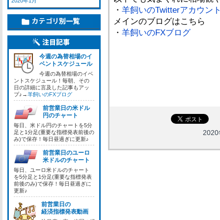
2020年1月
・
羊飼いのTwitterアカウン
メインのブログはこちら
・
羊飼いのFXブログ
今週の為替相場のイ
ベントスケジュール
今週の為替相場のイベ
ントスケジュール！毎朝、その
日の詳細に言及した記事もアッ
プ♪→
羊飼いのFXブログ
前営業日の米ドル
円のチャート
毎日、米ドル円のチャートを5分
2020
足と1分足(重要な指標発表前後の
み)で保存！毎日昼過ぎに更新♪
前営業日のユーロ
米ドルのチャート
毎日、ユーロ米ドルのチャート
を5分足と1分足(重要な指標発表
前後のみ)で保存！毎日昼過ぎに
更新♪
前営業日の
経済指標発表動画