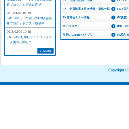
FX！決済方法別・比較
FX！バ
略ブログ』を正式に開始
FX！売買比率＆注文情報・提供一覧
FX！取
2013/06/18 01:19
FX無料セミナー情報
FX比較
[2013/6/18]『羊飼いのFX取引戦
略ブログ』をテスト投稿中
CFDブログ
IPO・P
2013/03/02 19:40
羊飼いのiPhoneアプリ
FX取引
[2013/3/2]お知らせ：ティックデ
ータ更新に関して
Copyright 