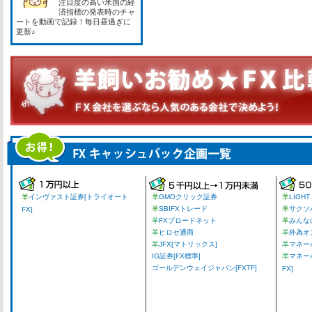
注目度の高い米国の経
済指標の発表時のチャ
ートを動画で記録！毎日昼過ぎに
更新♪
羊
インヴァスト証券[トライオート
羊
GMOクリック証券
羊
LIGHT
羊
SBIFXトレード
羊
サクソ
FX]
羊
FXブロードネット
羊
みんな
羊
ヒロセ通商
羊
外為オ
羊
JFX[マトリックス]
羊
マネーパ
IG証券[FX標準]
羊
マネー
ゴールデンウェイジャパン[FXTF]
FX]