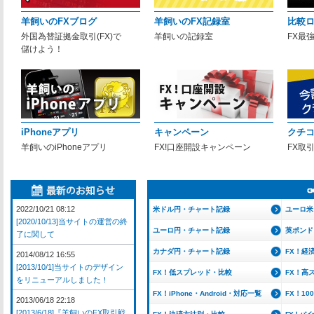
羊飼いのFXブログ
羊飼いのFX記録室
比較
外国為替証拠金取引(FX)で
羊飼いの記録室
FX最
儲けよう！
iPhoneアプリ
キャンペーン
クチ
羊飼いのiPhoneアプリ
FX!口座開設キャンペーン
FX取
2022/10/21 08:12
米ドル円・チャート記録
ユーロ米
[2020/10/13]当サイトの運営の終
ユーロ円・チャート記録
英ポンド
了に関して
カナダ円・チャート記録
FX！経
2014/08/12 16:55
[2013/10/1]当サイトのデザイン
FX！低スプレッド・比較
FX！高
をリニューアルしました！
FX！iPhone・Android・対応一覧
FX！1
2013/06/18 22:18
[2013/6/18]『羊飼いのFX取引戦