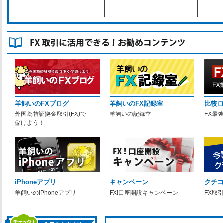
羊飼いのFXブログ
羊飼いのFX記録室
比較
外国為替証拠金取引(FX)で
羊飼いの記録室
FX最
儲けよう！
iPhoneアプリ
キャンペーン
クチ
羊飼いのiPhoneアプリ
FX!口座開設キャンペーン
FX取