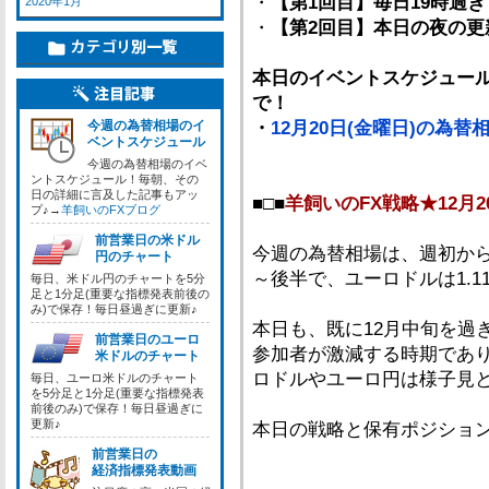
・
【第1回目】毎日19時過ぎ
2020年1月
・
【第2回目】本日の夜の更
本日のイベントスケジュール
で！
今週の為替相場のイ
・
12月20日(金曜日)の為
ベントスケジュール
今週の為替相場のイベ
ントスケジュール！毎朝、その
日の詳細に言及した記事もアッ
■□■
羊飼いのFX戦略★12月2
プ♪→
羊飼いのFXブログ
前営業日の米ドル
今週の為替相場は、週初から
円のチャート
～後半で、ユーロドルは1.
毎日、米ドル円のチャートを5分
足と1分足(重要な指標発表前後の
み)で保存！毎日昼過ぎに更新♪
本日も、既に12月中旬を過
前営業日のユーロ
参加者が激減する時期であ
米ドルのチャート
ロドルやユーロ円は様子見
毎日、ユーロ米ドルのチャート
を5分足と1分足(重要な指標発表
前後のみ)で保存！毎日昼過ぎに
更新♪
本日の戦略と保有ポジショ
前営業日の
経済指標発表動画