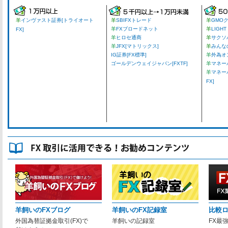
羊
インヴァスト証券[トライオート
羊
SBIFXトレード
羊
GMO
羊
FXブロードネット
羊
LIGHT
FX]
羊
ヒロセ通商
羊
サクソ
羊
JFX[マトリックス]
羊
みんな
IG証券[FX標準]
羊
外為オ
ゴールデンウェイジャパン[FXTF]
羊
マネーパ
羊
マネー
FX]
羊飼いのFXブログ
羊飼いのFX記録室
比較
外国為替証拠金取引(FX)で
羊飼いの記録室
FX最