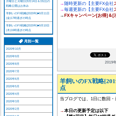
月曜日と火曜日(9月14日＆15日)の
→
随時更新の【主要FX会社
戦略公開はお休み
→
毎週更新の【主要FX会社
羊飼いのFX戦略[2020年]■9月11日
→
FXキャンペーン[お得]＆[
(金)17時過ぎの時点
羊飼いのFX戦略[2020年]■9月10日
(木)16時過ぎの時点
2020年10月
2020年9月
2019年
2020年8月
2020年7月
2020年6月
羊飼いのFX戦略[201
点
2020年5月
2020年4月
当ブログでは、1日に数回
2020年3月
2020年2月
→
本日の更新予定は以下