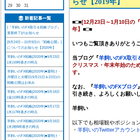
らせ【2019年】
29
30
31
■□■
[12月23日～1月10日
[『羊飼いのFX取引＆戦略ブログ』
年】
■□■
更新終了]のお知らせ
[9月24日～10月9日の『戦略公開』]
いつもご覧頂きありがとう
についてのお知らせ【2020年】
羊飼いのFX戦略[2020年]■9月23日
当ブログ『
羊飼いのFX取引
(水)16時過ぎの時点
クリスマス・年末年始のため、
羊飼いのFX戦略[2020年]■週明け・
す
。
月曜日と火曜日(9月21日＆22日)の
戦略公開はお休み
なお、『
羊飼いのFXブログ
羊飼いのFX戦略[2020年]■9月18日
引き続き、よろしくお願い
(金)10時過ぎの時点
羊飼いのFX戦略[2020年]■9月17日
羊飼い
(木)17時過ぎの時点
羊飼いのFX戦略[2020年]■9月16日
以下でも相場観やポジション
(水)朝6時過ぎの時点
・
羊飼いのTwitterアカウン
羊飼いのFX戦略[2020年]■週明け・