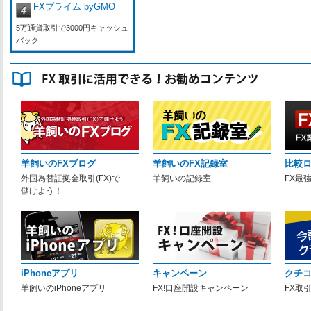
FXプライム byGMO
5万通貨取引で3000円キャッシュ
バック
羊飼いのFXブログ
羊飼いのFX記録室
比較
外国為替証拠金取引(FX)で
羊飼いの記録室
FX最
儲けよう！
iPhoneアプリ
キャンペーン
クチ
羊飼いのiPhoneアプリ
FX!口座開設キャンペーン
FX取