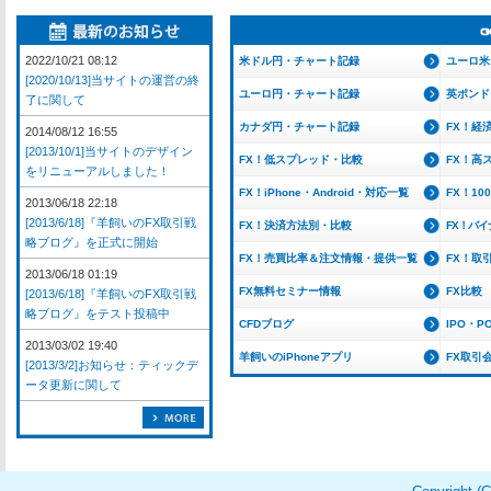
2022/10/21 08:12
米ドル円・チャート記録
ユーロ米
[2020/10/13]当サイトの運営の終
ユーロ円・チャート記録
英ポンド
了に関して
カナダ円・チャート記録
FX！経
2014/08/12 16:55
[2013/10/1]当サイトのデザイン
FX！低スプレッド・比較
FX！高
をリニューアルしました！
FX！iPhone・Android・対応一覧
FX！1
2013/06/18 22:18
[2013/6/18]『羊飼いのFX取引戦
FX！決済方法別・比較
FX！バ
略ブログ』を正式に開始
FX！売買比率＆注文情報・提供一覧
FX！取
2013/06/18 01:19
FX無料セミナー情報
FX比較
[2013/6/18]『羊飼いのFX取引戦
略ブログ』をテスト投稿中
CFDブログ
IPO・P
2013/03/02 19:40
羊飼いのiPhoneアプリ
FX取引
[2013/3/2]お知らせ：ティックデ
ータ更新に関して