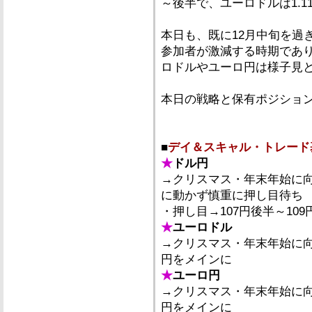
～後半で、ユーロドルは1.
本日も、既に12月中旬を過
参加者が激減する時期であ
ロドルやユーロ円は様子見
本日の戦略と保有ポジショ
■
デイ＆スキャル・トレード
★
ドル円
→クリスマス・年末年始に
に動かず慎重に押し目待ち
・押し目→107円後半～10
★
ユーロドル
→クリスマス・年末年始に
円をメインに
★
ユーロ円
→クリスマス・年末年始に
円をメインに