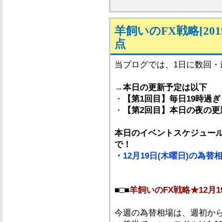
羊飼いのFX戦略[201
点
当ブログでは、1日に数回
→
本日の更新予定は以下
・
【第1回目】毎日19時過ぎ
・
【第2回目】本日の夜の更
本日のイベントスケジュール
で！
・
12月19日(木曜日)の為
■□■
羊飼いのFX戦略★12月1
今週の為替相場は、週初から