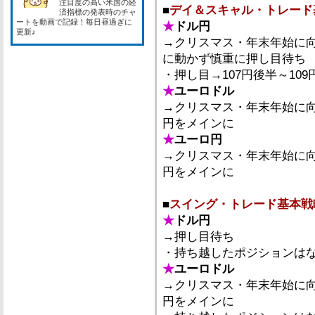
注目度の高い米国の経
■
デイ＆スキャル・トレード
済指標の発表時のチャ
ートを動画で記録！毎日昼過ぎに
★
ドル円
更新♪
→クリスマス・年末年始に
に動かず慎重に押し目待ち
・押し目→107円後半～10
★
ユーロドル
→クリスマス・年末年始に
円をメインに
★
ユーロ円
→クリスマス・年末年始に
円をメインに
■
スイング・トレード基本戦
★
ドル円
→押し目待ち
・持ち越したポジションは
★
ユーロドル
→クリスマス・年末年始に
円をメインに