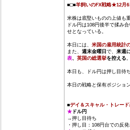
■□■
羊飼いのFX戦略★12月6
米株は底堅いものの上値も
ドル円は108円後半で揉み合
せとなっている。
本日には、
米国の雇用統計
また、
週末金曜日
で、
来週
表
、
英国の総選挙
を控える
本日も、ドル円は押し目待
本日の戦略と保有ポジショ
■
デイ＆スキャル・トレード
★
ドル円
→押し目待ち
・押し目：108円台での反