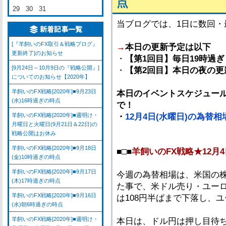
点
29
30
31
当ブログでは、1日に数回
[『羊飼いのFX取引＆戦略ブログ』
→
本日の更新予定は以下
更新終了]のお知らせ
・
【第1回目】毎日19時過ぎ
[9月24日～10月9日の『戦略公開』]
・
【第2回目】本日の夜の更
についてのお知らせ【2020年】
羊飼いのFX戦略[2020年]■9月23日
本日のイベントスケジュール
(水)16時過ぎの時点
で！
羊飼いのFX戦略[2020年]■週明け・
・
12月4日(水曜日)の為替
月曜日と火曜日(9月21日＆22日)の
戦略公開はお休み
羊飼いのFX戦略[2020年]■9月18日
■□■
羊飼いのFX戦略★12月4
(金)10時過ぎの時点
羊飼いのFX戦略[2020年]■9月17日
今週の為替相場は、米国の
(木)17時過ぎの時点
た事で、米ドル売り・ユー
羊飼いのFX戦略[2020年]■9月16日
は108円半ばまで下落し、ユ
(水)朝6時過ぎの時点
羊飼いのFX戦略[2020年]■週明け・
本日は、ドル円は押し目待