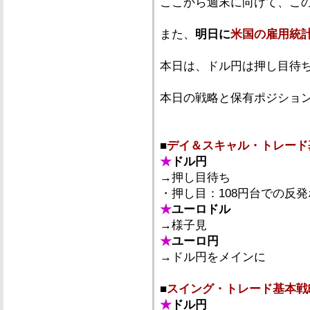
ここから週末に向けて、こ
また、
明日に
米国の雇用統
本日は、ドル円は押し目待
本日の戦略と保有ポジショ
■
デイ＆スキャル・トレード
★
ドル円
→押し目待ち
・押し目：108円台での反
★
ユーロドル
→様子見
★
ユーロ円
→ドル円をメインに
■
スイング・トレード基本戦
★
ドル円