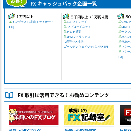
羊
インヴァスト証券[トライオート
羊
SBIFXトレード
羊
GMO
羊
FXブロードネット
羊
LIGHT
FX]
羊
ヒロセ通商
羊
サクソ
羊
JFX[マトリックス]
羊
みんな
IG証券[FX標準]
羊
外為オ
ゴールデンウェイジャパン[FXTF]
羊
マネーパ
羊
マネー
FX]
羊飼いのFXブログ
羊飼いのFX記録室
比較