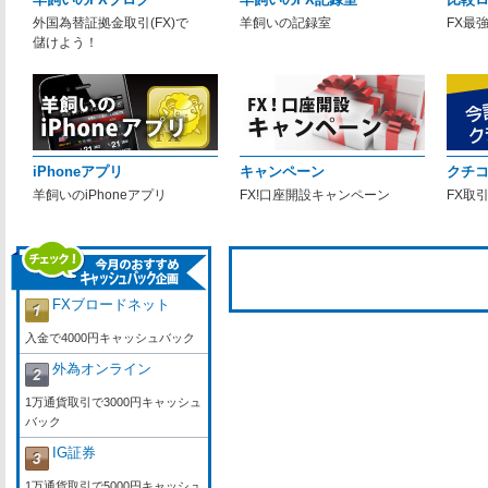
外国為替証拠金取引(FX)で
羊飼いの記録室
FX最
儲けよう！
iPhoneアプリ
キャンペーン
クチ
羊飼いのiPhoneアプリ
FX!口座開設キャンペーン
FX取
FXブロードネット
入金で4000円キャッシュバック
外為オンライン
1万通貨取引で3000円キャッシュ
バック
IG証券
1万通貨取引で5000円キャッシュ