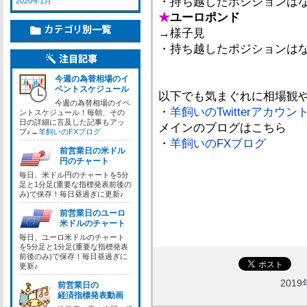
・持ち越したポジションは
2020年1月
★
ユーロポンド
→様子見
・持ち越したポジションは
今週の為替相場のイ
ベントスケジュール
以下でも気まぐれに相場観
今週の為替相場のイベ
・
羊飼いのTwitterアカウン
ントスケジュール！毎朝、その
日の詳細に言及した記事もアッ
メインのブログはこちら
プ♪→
羊飼いのFXブログ
・
羊飼いのFXブログ
前営業日の米ドル
円のチャート
毎日、米ドル円のチャートを5分
足と1分足(重要な指標発表前後の
み)で保存！毎日昼過ぎに更新♪
前営業日のユーロ
米ドルのチャート
毎日、ユーロ米ドルのチャート
を5分足と1分足(重要な指標発表
前後のみ)で保存！毎日昼過ぎに
更新♪
2019
前営業日の
経済指標発表動画