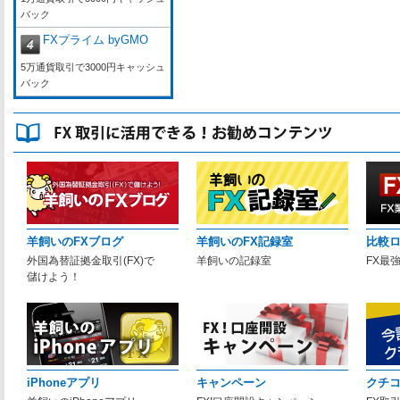
バック
FXプライム byGMO
5万通貨取引で3000円キャッシュ
バック
羊飼いのFXブログ
羊飼いのFX記録室
比較
外国為替証拠金取引(FX)で
羊飼いの記録室
FX最
儲けよう！
iPhoneアプリ
キャンペーン
クチ