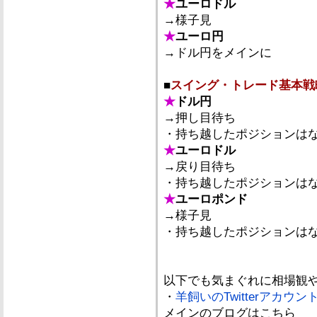
★
ユーロドル
→様子見
★
ユーロ円
→ドル円をメインに
■
スイング・トレード基本戦
★
ドル円
→押し目待ち
・持ち越したポジションは
★
ユーロドル
→戻り目待ち
・持ち越したポジションは
★
ユーロポンド
→様子見
・持ち越したポジションは
以下でも気まぐれに相場観
・
羊飼いのTwitterアカウン
メインのブログはこちら