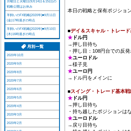
月曜日と火曜日(9月14日＆15日)の
戦略公開はお休み
本日の戦略と保有ポジショ
羊飼いのFX戦略[2020年]■9月11日
(金)17時過ぎの時点
羊飼いのFX戦略[2020年]■9月10日
■
デイ＆スキャル・トレード
(木)16時過ぎの時点
★
ドル円
→押し目待ち
・押し目：108円台での反
2020年10月
★
ユーロドル
2020年9月
→様子見
★
ユーロ円
2020年8月
→ドル円をメインに
2020年7月
2020年6月
■
スイング・トレード基本戦
★
ドル円
2020年5月
→押し目待ち
2020年4月
・持ち越したポジションは
2020年3月
★
ユーロドル
2020年2月
→戻り目待ち