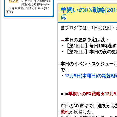
注目度の高い米国の経
済指標の発表時のチャ
ートを動画で記録！毎日昼過ぎに
羊飼いのFX戦略[201
更新♪
点
当ブログでは、1日に数回
→
本日の更新予定は以下
・
【第1回目】毎日19時過ぎ
・
【第2回目】本日の夜の更
本日のイベントスケジュール
で！
・
12月5日(木曜日)の為替
■□■
羊飼いのFX戦略★12月5
昨日のNY市場で、
週初から
流れ
が反発した。