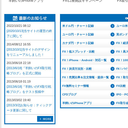
羊飼いのiPhoneアプリ
FX!口座開設キャンペーン
FX取
2022/10/21 08:12
米ドル円・チャート記録
ユーロ米
[2020/10/13]当サイトの運営の終
ユーロ円・チャート記録
英ポンド
了に関して
カナダ円・チャート記録
FX！経
2014/08/12 16:55
[2013/10/1]当サイトのデザイン
FX！低スプレッド・比較
FX！高
をリニューアルしました！
FX！iPhone・Android・対応一覧
FX！1
2013/06/18 22:18
[2013/6/18]『羊飼いのFX取引戦
FX！決済方法別・比較
FX！バ
略ブログ』を正式に開始
FX！売買比率＆注文情報・提供一覧
FX！取
2013/06/18 01:19
FX無料セミナー情報
FX比較
[2013/6/18]『羊飼いのFX取引戦
略ブログ』をテスト投稿中
CFDブログ
IPO・P
2013/03/02 19:40
羊飼いのiPhoneアプリ
FX取引
[2013/3/2]お知らせ：ティックデ
ータ更新に関して