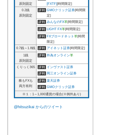
原則固定
[FXTF]
[時間限定]
0.2銭
GMOクリック証券
[時間限
原則固定
定]
みんなのFX
羊
[時間限定]
LIGHT FX
羊
[時間限定]
FXブロードネット
羊
[時間
限定]
0.7銭～1.8銭
アイネット証券
[時間限定]
1銭
外為オンライン
羊
原則固定
くりっく365
インヴァスト証券
岡三オンライン証券
株もFXも
楽天証券
両方有利
GMOクリック証券
※１：1～1,000通貨の場合(※例外あり)
@hitsuzikai からのツイート