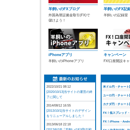
羊飼いのFXブログ
羊飼いのFX記
外国為替証拠金取引(FX)で
羊飼いの記録室
儲けよう！
iPhoneアプリ
キャンペーン
羊飼いのiPhoneアプリ
FX!口座開設キ
2022/10/21 08:12
米ドル円・チャート
[2020/10/13]当サイトの運営の終
ユーロ円・チャート
了に関して
カナダ円・チャート
2014/08/12 16:55
[2013/10/1]当サイトのデザイン
FX！低スプレッド
をリニューアルしました！
FX！iPhone・And
2013/06/18 22:18
[2013/6/18]『羊飼いのFX取引戦