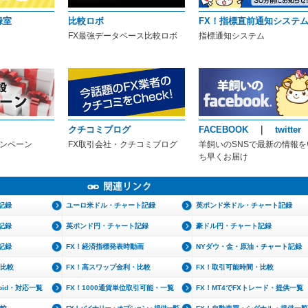
録室
比較ロボ
FX！指標直前通知システ
FX最強データベース比較ロボ
指標通知システム
クチコミブログ
FACEBOOK
｜
twitter
ャンペーン
FX取引会社・クチコミブログ
羊飼いのSNSで最新の情報を
ち早くお届け
記録
ユーロ米ドル・チャート記録
英ポンド米ドル・チャート記録
記録
英ポンド円・チャート記録
豪ドル円・チャート記録
記録
FX！経済指標発表時動画
NYダウ・金・原油・チャート記録
・比較
FX！高スワップ金利・比較
FX！取引可能時間・比較
roid・対応一覧
FX！1000通貨単位取引可能・一覧
FX！MT4でFXトレード・提供一覧