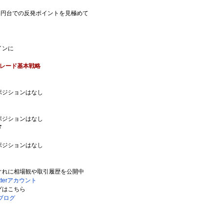
8円台での反発ポイントを見極めて
インに
レード基本戦略
ポジションはなし
ポジションはなし
ド
ポジションはなし
ぐれに相場観や取引履歴を公開中
tterアカウント
グはこちら
ブログ