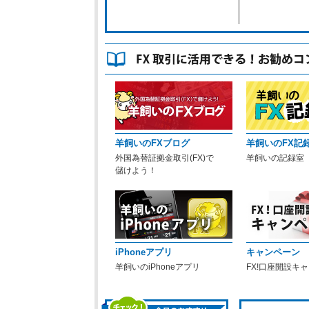
羊飼いのFXブログ
羊飼いのFX記
外国為替証拠金取引(FX)で
羊飼いの記録室
儲けよう！
iPhoneアプリ
キャンペーン
羊飼いのiPhoneアプリ
FX!口座開設キ