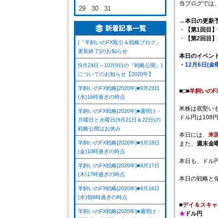
当ブログでは
29
30
31
→
本日の更新
・
【第1回目】
・
【第2回目
[『羊飼いのFX取引＆戦略ブログ』
更新終了]のお知らせ
本日のイベン
・
12月6日(
[9月24日～10月9日の『戦略公開』]
についてのお知らせ【2020年】
羊飼いのFX戦略[2020年]■9月23日
■□■
羊飼いのF
(水)16時過ぎの時点
米株は底堅い
羊飼いのFX戦略[2020年]■週明け・
ドル円は108
月曜日と火曜日(9月21日＆22日)の
戦略公開はお休み
本日には、
米
羊飼いのFX戦略[2020年]■9月18日
また、
週末金
(金)10時過ぎの時点
本日も、ドル
羊飼いのFX戦略[2020年]■9月17日
(木)17時過ぎの時点
本日の戦略と
羊飼いのFX戦略[2020年]■9月16日
(水)朝6時過ぎの時点
■
デイ＆スキャ
羊飼いのFX戦略[2020年]■週明け・
★
ドル円