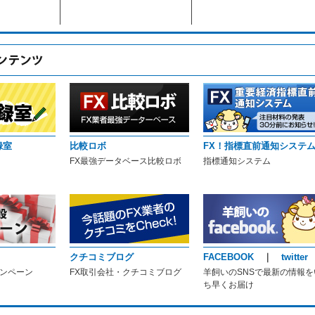
録室
比較ロボ
FX！指標直前通知システ
FX最強データベース比較ロボ
指標通知システム
クチコミブログ
FACEBOOK
｜
twitter
ャンペーン
FX取引会社・クチコミブログ
羊飼いのSNSで最新の情報を
ち早くお届け