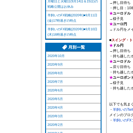
月曜日と火曜日(9月14日＆15日)の
→押し目待ち
戦略公開はお休み
・押し目：10
★
ユーロドル
羊飼いのFX戦略[2020年]■9月11日
→様子見
(金)17時過ぎの時点
★
ユーロ円
羊飼いのFX戦略[2020年]■9月10日
→ドル円をメ
(木)16時過ぎの時点
■
スイング・ト
★
ドル円
→押し目待ち
2020年10月
・持ち越した
★
ユーロドル
2020年9月
→戻り目待ち
・持ち越した
2020年8月
★
ユーロポン
2020年7月
→様子見
・持ち越した
2020年6月
2020年5月
以下でも気ま
2020年4月
・
羊飼いのTwi
メインのブロ
2020年3月
・
羊飼いのFX
2020年2月