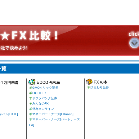
羊
ひまわり証券
羊
GMOクリック証券
羊
LIGHT FX
羊
サクソバンク証券
]
羊
みんなのFX
羊
外為オンライン
ン[FXTF]
羊
マネーパートナーズ[FXnano]
羊
マネーパートナーズ[パートナーズ
FX]