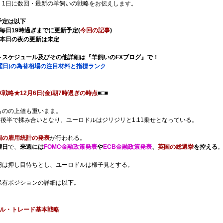
、1日に数回・最新の羊飼いの戦略をお伝えします。
予定は以下
毎日19時過ぎまでに更新予定(
今回の記事
)
】本日の夜の更新は未定
トスケジュール及びその他詳細は『羊飼いのFXブログ』で！
金曜日)の為替相場の注目材料と指標ランク
X戦略★12月6日(金)朝7時過ぎの時点
■□■
ものの上値も重いまま。
円後半で揉み合いとなり、ユーロドルはジリジリと1.11乗せとなっている。
国の雇用統計の発表
が行われる。
曜日
で、
来週には
FOMC金融政策発表
や
ECB金融政策発表
、
英国の総選挙
を控える
円は押し目待ちとし、ユーロドルは様子見とする。
保有ポジションの詳細は以下。
ル・トレード基本戦略