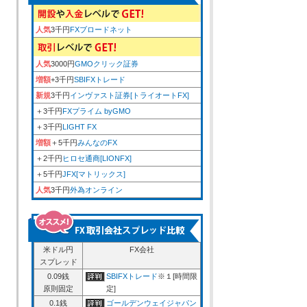
人気
3千円
FXブロードネット
人気
3000円
GMOクリック証券
増額
+3千円
SBIFXトレード
新規
3千円
インヴァスト証券[トライオートFX]
＋3千円
FXプライム byGMO
＋3千円
LIGHT FX
増額
＋5千円
みんなのFX
＋2千円
ヒロセ通商[LIONFX]
＋5千円
JFX[マトリックス]
人気
3千円
外為オンライン
。
米ドル円
FX会社
スプレッド
0.09銭
SBIFXトレード
※１[時間限
原則固定
定]
0.1銭
ゴールデンウェイジャパン