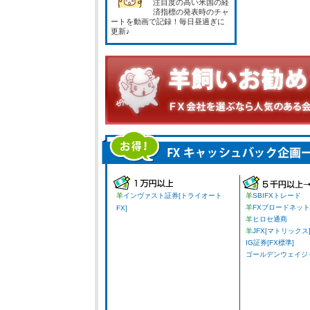
注目度の高い米国の経
済指標の発表時のチャ
ートを動画で記録！毎日昼過ぎに
更新♪
羊
インヴァスト証券[トライオート
羊
SBIFXトレード
羊
FXブロードネット
FX]
羊
ヒロセ通商
羊
JFX[マトリックス
IG証券[FX標準]
ゴールデンウェイジャパ