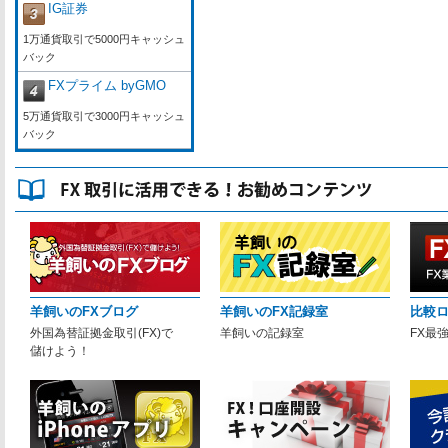
IG証券
1万通貨取引で5000円キャッシュ
バック
FXプライム byGMO
5万通貨取引で3000円キャッシュ
バック
羊飼いのFXブログ
羊飼いのFX記録室
比較
外国為替証拠金取引(FX)で
羊飼いの記録室
FX最
儲けよう！