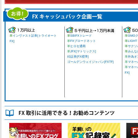
羊
インヴァスト証券[トライオート
羊
SBIFXトレード
羊
GMO
羊
FXブロードネット
羊
LIGHT
FX]
羊
ヒロセ通商
羊
サクソ
羊
JFX[マトリックス]
羊
みんな
IG証券[FX標準]
羊
外為オ
ゴールデンウェイジャパン[FXTF]
羊
マネーパ
羊
マネー
FX]