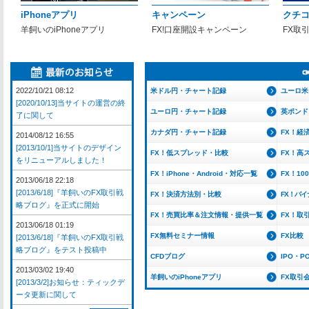
iPhoneアプリ
キャンペーン
クチ
羊飼いのiPhoneアプリ
FX!口座開設キャンペーン
FX取
2022/10/21 08:12
米ドル円・チャート記録
ユーロ米
[2020/10/13]当サイトの運営の終
ユーロ円・チャート記録
英ポンド
了に関して
カナダ円・チャート記録
FX！経
2014/08/12 16:55
[2013/10/1]当サイトのデザイン
FX！低スプレッド・比較
FX！高
をリニューアルしました！
FX！iPhone・Android・対応一覧
FX！1
2013/06/18 22:18
[2013/6/18]『羊飼いのFX取引戦
FX！決済方法別・比較
FX！バ
略ブログ』を正式に開始
FX！売買比率＆注文情報・提供一覧
FX！取
2013/06/18 01:19
FX無料セミナー情報
FX比較
[2013/6/18]『羊飼いのFX取引戦
略ブログ』をテスト投稿中
CFDブログ
IPO・P
2013/03/02 19:40
羊飼いのiPhoneアプリ
FX取引
[2013/3/2]お知らせ：ティックデ
ータ更新に関して