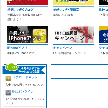
羊飼いのFXブログ
羊飼いのFX記録室
比較
外国為替証拠金取引(FX)で
羊飼いの記録室
FX最
儲けよう！
iPhoneアプリ
キャンペーン
クチ
羊飼いのiPhoneアプリ
FX!口座開設キャンペーン
FX取
FXブロードネット
入金で4000円キャッシュバック
外為オンライン
1万通貨取引で3000円キャッシュ
バック