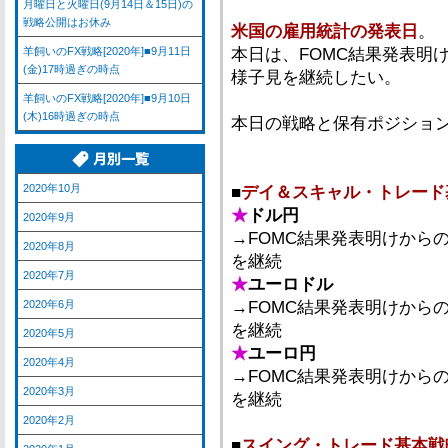
月曜日と火曜日(9月14日＆15日)の
戦略公開はお休み
米国の雇用統計の発表日
。
羊飼いのFX戦略[2020年]■9月11日
本日は、FOMC結果発表明
(金)17時過ぎの時点
様子見を継続したい。
羊飼いのFX戦略[2020年]■9月10日
(木)16時過ぎの時点
本日の戦略と保有ポジショ
2020年10月
■
デイ＆スキャル・トレード
★
ドル円
2020年9月
→FOMC結果発表明けから
2020年8月
を継続
2020年7月
★
ユーロドル
2020年6月
→FOMC結果発表明けから
を継続
2020年5月
★
ユーロ円
2020年4月
→FOMC結果発表明けから
2020年3月
を継続
2020年2月
■
スイング・トレード基本戦