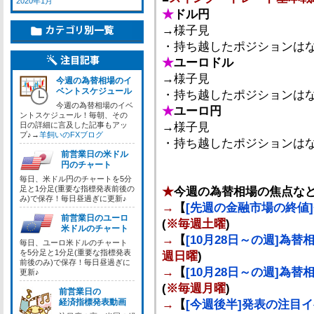
2020年1月
★
ドル円
→様子見
・持ち越したポジションは
★
ユーロドル
→様子見
今週の為替相場のイ
ベントスケジュール
・持ち越したポジションは
今週の為替相場のイベ
★
ユーロ円
ントスケジュール！毎朝、その
日の詳細に言及した記事もアッ
→様子見
プ♪→
羊飼いのFXブログ
・持ち越したポジションは
前営業日の米ドル
円のチャート
毎日、米ドル円のチャートを5分
足と1分足(重要な指標発表前後の
★
今週の為替相場の焦点な
み)で保存！毎日昼過ぎに更新♪
→
【
[先週の金融市場の終値]
前営業日のユーロ
(
※毎週土曜
)
米ドルのチャート
→
【
[10月28日～の週]為
毎日、ユーロ米ドルのチャート
を5分足と1分足(重要な指標発表
週日曜
)
前後のみ)で保存！毎日昼過ぎに
→
【
[10月28日～の週]
更新♪
(
※毎週月曜
)
前営業日の
経済指標発表動画
→
【
[今週後半]発表の注目