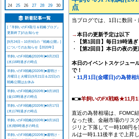
24
25
26
27
28
29
30
点
当ブログでは、1日に数回
[『羊飼いのFX取引＆戦略ブログ』
更新終了]のお知らせ
→
本日の更新予定は以下
・
【第1回目】毎日19時過ぎ
[9月24日～10月9日の『戦略公開』]
についてのお知らせ【2020年】
・
【第2回目】本日の夜の更
羊飼いのFX戦略[2020年]■9月23日
(水)16時過ぎの時点
本日のイベントスケジュール
で！
羊飼いのFX戦略[2020年]■週明け・
月曜日と火曜日(9月21日＆22日)の
・
11月1日(金曜日)の為替
戦略公開はお休み
羊飼いのFX戦略[2020年]■9月18日
(金)10時過ぎの時点
■□■
羊飼いのFX戦略★11月1
羊飼いのFX戦略[2020年]■9月17日
(木)17時過ぎの時点
直近の為替相場は、FOMC
なった後、金融市場のリス
羊飼いのFX戦略[2020年]■9月16日
(水)朝6時過ぎの時点
ジリと下落して一時108円
ルは一時1.11後半まで上昇
羊飼いのFX戦略[2020年]■週明け・