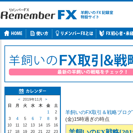
<
2019年11月
>
日
月
火
水
木
金
土
羊飼いのFX取引＆戦略ブログ
1
2
3
4
5
6
7
8
9
(金)15時過ぎの時点
10
11
12
13
14
15
16
羊飼いのFX戦略[201
17
18
19
20
21
22
23