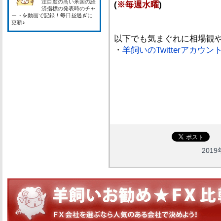
注目度の高い米国の経
(
※毎週水曜
)
済指標の発表時のチャ
ートを動画で記録！毎日昼過ぎに
更新♪
以下でも気まぐれに相場観
・
羊飼いのTwitterアカウン
2019