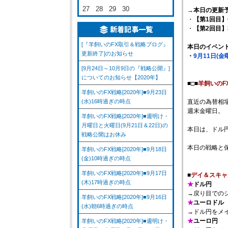
27
28
29
30
→
本日の更新
・
【第1回目】
・
【第2回目
[『羊飼いのFX取引＆戦略ブログ』
本日のイベン
更新終了]のお知らせ
・
9月11日(
[9月24日～10月9日の『戦略公開』]
についてのお知らせ【2020年】
■□■
羊飼いのF
羊飼いのFX戦略[2020年]■9月23日
(水)16時過ぎの時点
直近の為替相
週末金曜日。
羊飼いのFX戦略[2020年]■週明け・
月曜日と火曜日(9月21日＆22日)の
本日は、ドル
戦略公開はお休み
本日の戦略と
羊飼いのFX戦略[2020年]■9月18日
(金)10時過ぎの時点
羊飼いのFX戦略[2020年]■9月17日
■
デイ＆スキャ
(木)17時過ぎの時点
★
ドル円
→戻り目での
羊飼いのFX戦略[2020年]■9月16日
★
ユーロドル
(水)朝6時過ぎの時点
→ドル円をメ
★
ユーロ円
羊飼いのFX戦略[2020年]■週明け・