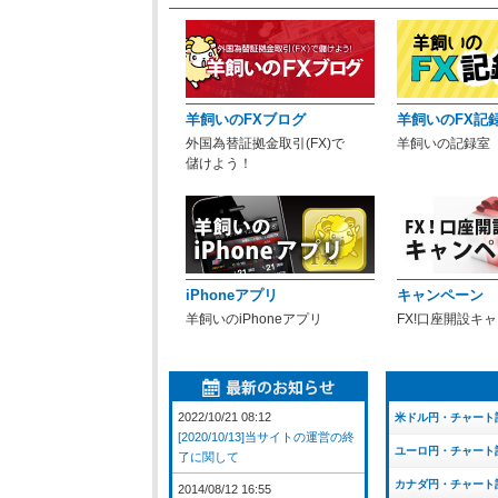
羊飼いのFXブログ
羊飼いのFX記
外国為替証拠金取引(FX)で
羊飼いの記録室
儲けよう！
iPhoneアプリ
キャンペーン
羊飼いのiPhoneアプリ
FX!口座開設キ
2022/10/21 08:12
米ドル円・チャート
[2020/10/13]当サイトの運営の終
ユーロ円・チャート
了に関して
カナダ円・チャート
2014/08/12 16:55