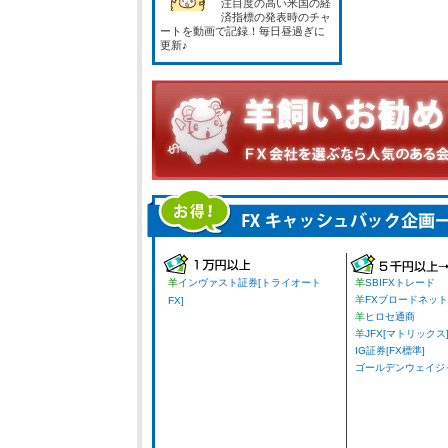
注目度の高い米国の経
済指標の発表時のチャ
ートを動画で記録！毎日昼過ぎに
更新♪
羊
インヴァスト証券[トライオート
羊
SBIFXトレード
羊
FXブロードネット
FX]
羊
ヒロセ通商
羊
JFX[マトリックス
IG証券[FX標準]
ゴールデンウェイジャパ