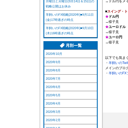
→ドル円をメ
月曜日と火曜日(9月14日＆15日)の
戦略公開はお休み
■
スイング・ト
羊飼いのFX戦略[2020年]■9月11日
★
ドル円
(金)17時過ぎの時点
→様子見
★
ユーロドル
羊飼いのFX戦略[2020年]■9月10日
→様子見
(木)16時過ぎの時点
★
ユーロ円
→様子見
2020年10月
以下でも気ま
2020年9月
・
羊飼いのTwi
メインのブロ
2020年8月
・
羊飼いのFX
2020年7月
2020年6月
2020年5月
2020年4月
2020年3月
2020年2月