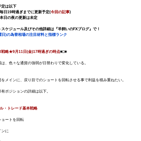
予定は以下
毎日19時過ぎまでに更新予定(
今回の記事
)
】本日の夜の更新は未定
トスケジュール及びその他詳細は『羊飼いのFXブログ』で！
金曜日)の為替相場の注目材料と指標ランク
X戦略★9月11日(金)17時過ぎの時点
■□■
場は、色々な通貨の強弱が日替わりで変化している。
円をメインに、戻り目でのショートを回転させる事で利益を積み重ねたい。
保有ポジションの詳細は以下。
ル・トレード基本戦略
ショートを回転
インに