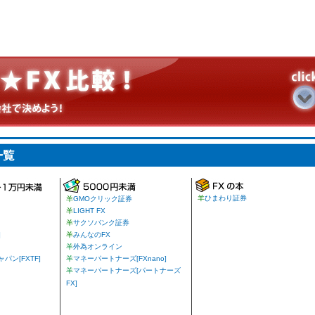
羊
ひまわり証券
羊
GMOクリック証券
羊
LIGHT FX
羊
サクソバンク証券
]
羊
みんなのFX
羊
外為オンライン
ン[FXTF]
羊
マネーパートナーズ[FXnano]
羊
マネーパートナーズ[パートナーズ
FX]