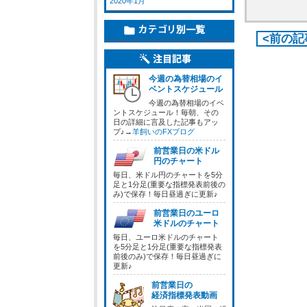
2020年1月
<前の記
今週の為替相場のイ
ベントスケジュール
今週の為替相場のイベ
ントスケジュール！毎朝、その
日の詳細に言及した記事もアッ
プ♪→
羊飼いのFXブログ
前営業日の米ドル
円のチャート
毎日、米ドル円のチャートを5分
足と1分足(重要な指標発表前後の
み)で保存！毎日昼過ぎに更新♪
前営業日のユーロ
米ドルのチャート
毎日、ユーロ米ドルのチャート
を5分足と1分足(重要な指標発表
前後のみ)で保存！毎日昼過ぎに
更新♪
前営業日の
経済指標発表動画