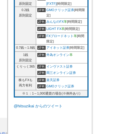
原則固定
[FXTF]
[時間限定]
0.2銭
GMOクリック証券
[時間限
原則固定
定]
みんなのFX
羊
[時間限定]
LIGHT FX
羊
[時間限定]
FXブロードネット
羊
[時間
限定]
0.7銭～1.8銭
アイネット証券
[時間限定]
1銭
外為オンライン
羊
原則固定
くりっく365
インヴァスト証券
岡三オンライン証券
株もFXも
楽天証券
両方有利
GMOクリック証券
※１：1～1,000通貨の場合(※例外あり)
@hitsuzikai からのツイート
(0)
|