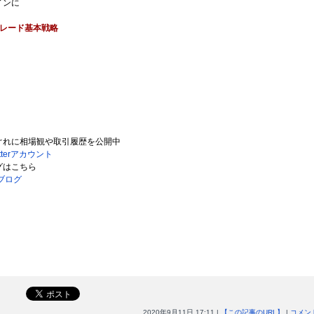
インに
レード基本戦略
ぐれに相場観や取引履歴を公開中
tterアカウント
グはこちら
ブログ
2020年9月11日 17:11 |
【この記事のURL】
|
コメント