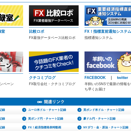
録室
比較ロボ
FX！指標直前通知システ
FX最強データベース比較ロボ
指標通知システム
クチコミブログ
FACEBOOK
｜
twitter
ャンペーン
FX取引会社・クチコミブログ
羊飼いのSNSで最新の情報を
ち早くお届け
記録
ユーロ米ドル・チャート記録
英ポンド米ドル・チャート記録
記録
英ポンド円・チャート記録
豪ドル円・チャート記録
記録
FX！経済指標発表時動画
NYダウ・金・原油・チャート記録