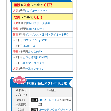
人気
3千円
FXブロードネット
人気
3000円
GMOクリック証券
増額
+3千円
SBIFXトレード
新規
3千円
インヴァスト証券[トライオートFX]
＋3千円
FXプライム byGMO
＋3千円
LIGHT FX
増額
＋5千円
みんなのFX
＋2千円
ヒロセ通商[LIONFX]
＋5千円
JFX[マトリックス]
人気
3千円
外為オンライン
米ドル円
FX会社
スプレッド
0.09銭
SBIFXトレード
※１[時間限
原則固定
定]
0.1銭
ゴールデンウェイジャパン