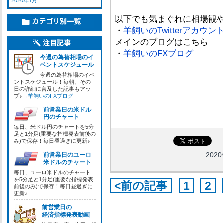
2020年1月
以下でも気まぐれに相場観
・
羊飼いのTwitterアカウン
メインのブログはこちら
・
羊飼いのFXブログ
今週の為替相場のイ
ベントスケジュール
今週の為替相場のイベ
ントスケジュール！毎朝、その
日の詳細に言及した記事もアッ
プ♪→
羊飼いのFXブログ
前営業日の米ドル
円のチャート
毎日、米ドル円のチャートを5分
足と1分足(重要な指標発表前後の
み)で保存！毎日昼過ぎに更新♪
2020
前営業日のユーロ
米ドルのチャート
毎日、ユーロ米ドルのチャート
を5分足と1分足(重要な指標発表
<前の記事
1
2
前後のみ)で保存！毎日昼過ぎに
更新♪
前営業日の
経済指標発表動画