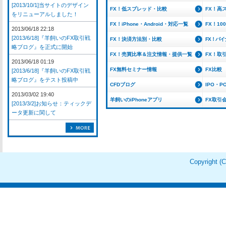
[2013/10/1]当サイトのデザイン
FX！低スプレッド・比較
FX！高
をリニューアルしました！
FX！iPhone・Android・対応一覧
FX！1
2013/06/18 22:18
[2013/6/18]『羊飼いのFX取引戦
FX！決済方法別・比較
FX！バ
略ブログ』を正式に開始
FX！売買比率＆注文情報・提供一覧
FX！取
2013/06/18 01:19
FX無料セミナー情報
FX比較
[2013/6/18]『羊飼いのFX取引戦
略ブログ』をテスト投稿中
CFDブログ
IPO・P
2013/03/02 19:40
羊飼いのiPhoneアプリ
FX取引
[2013/3/2]お知らせ：ティックデ
ータ更新に関して
Copyright 