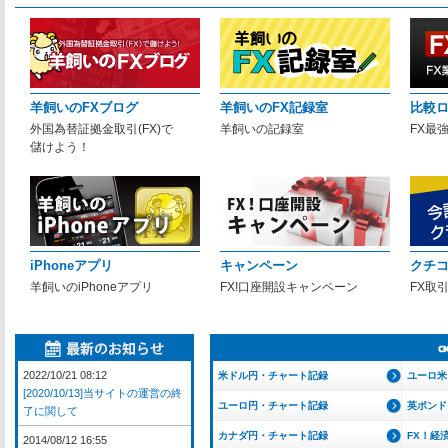
羊飼いのFXブログ
羊飼いのFX記録室
比較
外国為替証拠金取引(FX)で
羊飼いの記録室
FX最
儲けよう！
iPhoneアプリ
キャンペーン
クチ
羊飼いのiPhoneアプリ
FX!口座開設キャンペーン
FX取
2022/10/21 08:12
米ドル円・チャート記録
ユーロ米
[2020/10/13]当サイトの運営の終
ユーロ円・チャート記録
英ポンド
了に関して
カナダ円・チャート記録
FX！経
2014/08/12 16:55