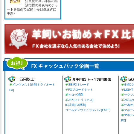
注目度の高い米国の経
済指標の発表時のチャ
ートを動画で記録！毎日昼過ぎに
更新♪
羊
インヴァスト証券[トライオート
羊
SBIFXトレード
羊
GMO
羊
FXブロードネット
羊
LIGHT
FX]
羊
ヒロセ通商
羊
サクソ
羊
JFX[マトリックス]
羊
みんな
IG証券[FX標準]
羊
外為オ
ゴールデンウェイジャパン[FXTF]
羊
マネーパ
羊
マネー
FX]