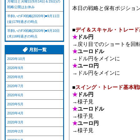
月曜日と火曜日(9月14日＆15日)の
戦略公開はお休み
本日の戦略と保有ポジショ
羊飼いのFX戦略[2020年]■9月11日
(金)17時過ぎの時点
■
デイ＆スキャル・トレード
羊飼いのFX戦略[2020年]■9月10日
★
ドル円
(木)16時過ぎの時点
→戻り目でのショートを回
★
ユーロドル
→ドル円をメインに
2020年10月
★
ユーロ円
2020年9月
→ドル円をメインに
2020年8月
2020年7月
■
スイング・トレード基本戦
★
ドル円
2020年6月
→様子見
2020年5月
★
ユーロドル
2020年4月
→様子見
2020年3月
★
ユーロ円
→様子見
2020年2月