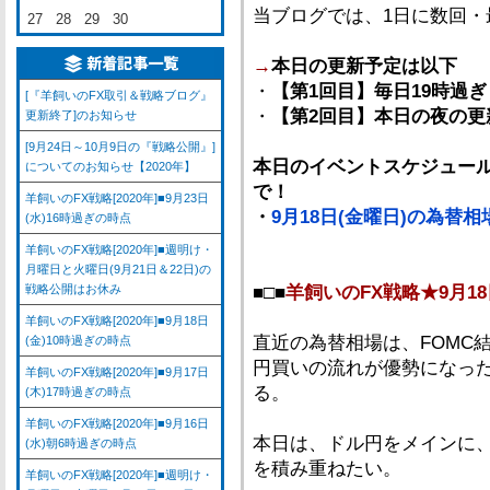
当ブログでは、1日に数回
27
28
29
30
→
本日の更新予定は以下
・
【第1回目】毎日19時過ぎ
[『羊飼いのFX取引＆戦略ブログ』
・
【第2回目】本日の夜の更
更新終了]のお知らせ
[9月24日～10月9日の『戦略公開』]
本日のイベントスケジュール
についてのお知らせ【2020年】
で！
羊飼いのFX戦略[2020年]■9月23日
・
9月18日(金曜日)の為替
(水)16時過ぎの時点
羊飼いのFX戦略[2020年]■週明け・
月曜日と火曜日(9月21日＆22日)の
戦略公開はお休み
■□■
羊飼いのFX戦略★9月18
羊飼いのFX戦略[2020年]■9月18日
直近の為替相場は、FOMC
(金)10時過ぎの時点
円買いの流れが優勢になっ
羊飼いのFX戦略[2020年]■9月17日
る。
(木)17時過ぎの時点
羊飼いのFX戦略[2020年]■9月16日
本日は、ドル円をメインに
(水)朝6時過ぎの時点
を積み重ねたい。
羊飼いのFX戦略[2020年]■週明け・