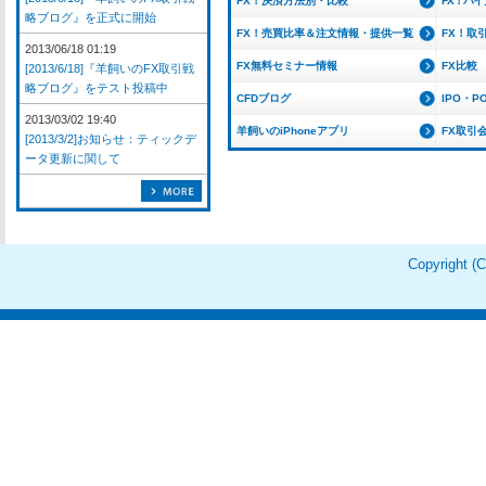
FX！決済方法別・比較
FX！バ
略ブログ』を正式に開始
FX！売買比率＆注文情報・提供一覧
FX！取
2013/06/18 01:19
FX無料セミナー情報
FX比較
[2013/6/18]『羊飼いのFX取引戦
略ブログ』をテスト投稿中
CFDブログ
IPO・P
2013/03/02 19:40
羊飼いのiPhoneアプリ
FX取引
[2013/3/2]お知らせ：ティックデ
ータ更新に関して
Copyright 