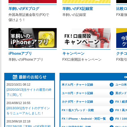
羊飼いのFXブログ
羊飼いのFX記録室
比較
外国為替証拠金取引(FX)で
羊飼いの記録室
FX最
儲けよう！
iPhoneアプリ
キャンペーン
クチ
羊飼いのiPhoneアプリ
FX!口座開設キャンペーン
FX取
2022/10/21 08:12
米ドル円・チャート記録
ユーロ米
[2020/10/13]当サイトの運営の終
ユーロ円・チャート記録
英ポンド
了に関して
カナダ円・チャート記録
FX！経
2014/08/12 16:55
[2013/10/1]当サイトのデザイン
FX！低スプレッド・比較
FX！高
をリニューアルしました！
FX！iPhone・Android・対応一覧
FX！1
2013/06/18 22:18
[2013/6/18]『羊飼いのFX取引戦