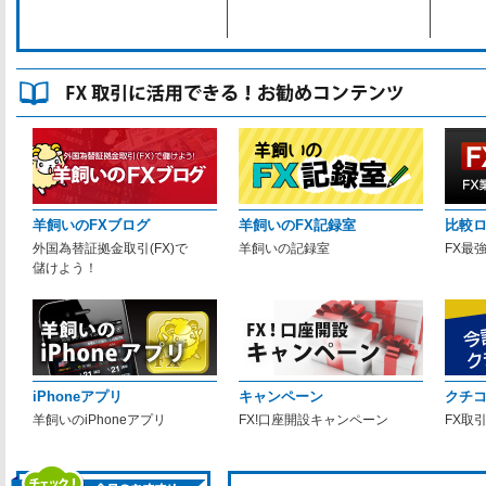
羊飼いのFXブログ
羊飼いのFX記録室
比較
外国為替証拠金取引(FX)で
羊飼いの記録室
FX最
儲けよう！
iPhoneアプリ
キャンペーン
クチ
羊飼いのiPhoneアプリ
FX!口座開設キャンペーン
FX取