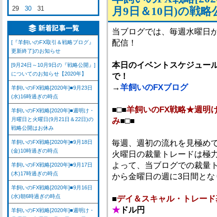
29
30
31
月9日＆10日)の戦
当ブログでは、毎週水曜日
配信！
[『羊飼いのFX取引＆戦略ブログ』
更新終了]のお知らせ
本日のイベントスケジュール
[9月24日～10月9日の『戦略公開』]
についてのお知らせ【2020年】
で！
→
羊飼いのFXブログ
羊飼いのFX戦略[2020年]■9月23日
(水)16時過ぎの時点
■□■
羊飼いのFX戦略★週明
羊飼いのFX戦略[2020年]■週明け・
月曜日と火曜日(9月21日＆22日)の
み
■□■
戦略公開はお休み
毎週、週初の流れを見極め
羊飼いのFX戦略[2020年]■9月18日
(金)10時過ぎの時点
火曜日の裁量トレードは極
よって、当ブログでの裁量
羊飼いのFX戦略[2020年]■9月17日
(木)17時過ぎの時点
から金曜日の週に3日間とな
羊飼いのFX戦略[2020年]■9月16日
(水)朝6時過ぎの時点
■
デイ＆スキャル・トレード
★
ドル円
羊飼いのFX戦略[2020年]■週明け・