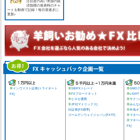
注目度の高い米国の経
済指標の発表時のチャ
ートを動画で記録！毎日昼過ぎに
更新♪
羊
インヴァスト証券[トライオート
羊
SBIFXトレード
羊
GMO
羊
FXブロードネット
羊
LIGHT
FX]
羊
ヒロセ通商
羊
サクソ
羊
JFX[マトリックス]
羊
みんな
IG証券[FX標準]
羊
外為オ
ゴールデンウェイジャパン[FXTF]
羊
マネーパ
羊
マネー
FX]