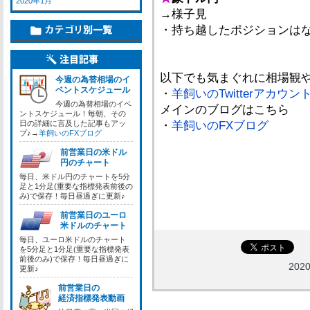
2020年1月
→様子見
・持ち越したポジションは
以下でも気まぐれに相場観
今週の為替相場のイ
ベントスケジュール
・
羊飼いのTwitterアカウン
今週の為替相場のイベ
メインのブログはこちら
ントスケジュール！毎朝、その
日の詳細に言及した記事もアッ
・
羊飼いのFXブログ
プ♪→
羊飼いのFXブログ
前営業日の米ドル
円のチャート
毎日、米ドル円のチャートを5分
足と1分足(重要な指標発表前後の
み)で保存！毎日昼過ぎに更新♪
前営業日のユーロ
米ドルのチャート
毎日、ユーロ米ドルのチャート
を5分足と1分足(重要な指標発表
前後のみ)で保存！毎日昼過ぎに
202
更新♪
前営業日の
経済指標発表動画