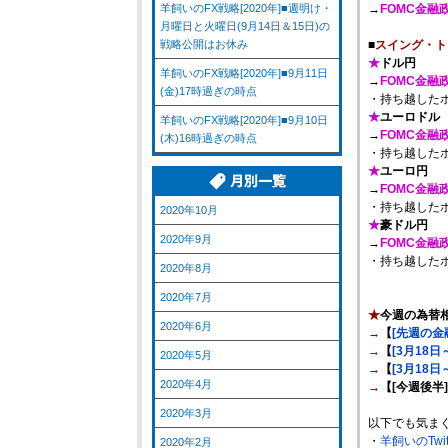
羊飼いのFX戦略[2020年]■週明け・
→
FOMC金融
月曜日と火曜日(9月14日＆15日)の
戦略公開はお休み
■
スイング・ト
★
ドル円
羊飼いのFX戦略[2020年]■9月11日
→
FOMC金融
(金)17時過ぎの時点
・持ち越した
★
ユーロドル
羊飼いのFX戦略[2020年]■9月10日
→
FOMC金融
(木)16時過ぎの時点
・持ち越した
★
ユーロ円
→
FOMC金融
・持ち越した
2020年10月
★
豪ドル円
2020年9月
→
FOMC金融
・持ち越した
2020年8月
2020年7月
★
今週の為替
2020年6月
→
【
[先週の金
→
【
[3月18
2020年5月
→
【
[3月18
2020年4月
→
【[今週後半
2020年3月
以下でも気ま
・
羊飼いのTwi
2020年2月