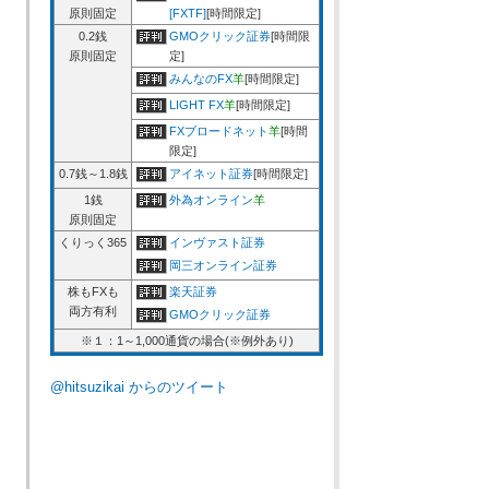
原則固定
[FXTF]
[時間限定]
0.2銭
GMOクリック証券
[時間限
原則固定
定]
みんなのFX
羊
[時間限定]
LIGHT FX
羊
[時間限定]
FXブロードネット
羊
[時間
限定]
0.7銭～1.8銭
アイネット証券
[時間限定]
1銭
外為オンライン
羊
原則固定
くりっく365
インヴァスト証券
岡三オンライン証券
株もFXも
楽天証券
両方有利
GMOクリック証券
※１：1～1,000通貨の場合(※例外あり)
@hitsuzikai からのツイート