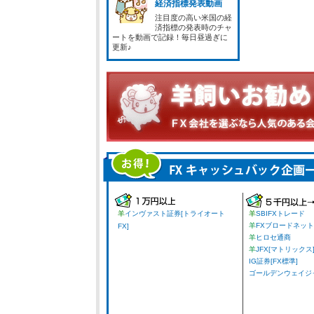
経済指標発表動画
注目度の高い米国の経
済指標の発表時のチャ
ートを動画で記録！毎日昼過ぎに
更新♪
羊
インヴァスト証券[トライオート
羊
SBIFXトレード
羊
FXブロードネット
FX]
羊
ヒロセ通商
羊
JFX[マトリックス
IG証券[FX標準]
ゴールデンウェイジャパ