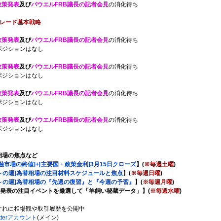
政策発表
及び
パウエルFRB議長の記者会見
の消化待ち
レード基本戦略
政策発表
及び
パウエルFRB議長の記者会見
の消化待ち
ポジションはなし
政策発表
及び
パウエルFRB議長の記者会見
の消化待ち
ポジションはなし
政策発表
及び
パウエルFRB議長の記者会見
の消化待ち
ポジションはなし
政策発表
及び
パウエルFRB議長の記者会見
の消化待ち
ポジションはなし
相場の焦点など
融市場の終値]+[主要国・政策金利]3月15日クローズ
】(
※毎週土曜
)
日～の週]為替相場の注目材料スケジュールと焦点
】(
※毎週日曜
)
日～の週]為替相場の『先週の復習』と『今週の予習』
】(
※毎週月曜
)
]発表の注目イベントを厳選して「羊飼い秘蔵データ」】(
※毎週水曜
)
ぐれに相場観や取引履歴を公開中
tterアカウント
(メイン)