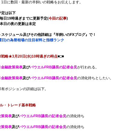
、1日に数回・最新の羊飼いの戦略をお伝えします。
予定は以下
毎日19時過ぎまでに更新予定(
今回の記事
)
】本日の夜の更新は未定
トスケジュール及びその他詳細は『羊飼いのFXブログ』で！
水曜日)の為替相場の注目材料と指標ランク
X戦略★3月20日(水)10時過ぎの時点
■□■
MC金融政策発表
及び
パウエルFRB議長の記者会見
が行われる。
MC金融政策発表
及び
パウエルFRB議長の記者会見
の消化待ちとしたい。
保有ポジションの詳細は以下。
ル・トレード基本戦略
政策発表
及び
パウエルFRB議長の記者会見
の消化待ち
政策発表
及び
パウエルFRB議長の記者会見
の消化待ち