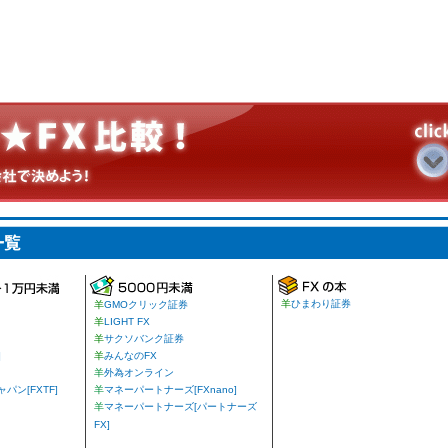
羊
ひまわり証券
羊
GMOクリック証券
羊
LIGHT FX
羊
サクソバンク証券
]
羊
みんなのFX
羊
外為オンライン
ン[FXTF]
羊
マネーパートナーズ[FXnano]
羊
マネーパートナーズ[パートナーズ
FX]