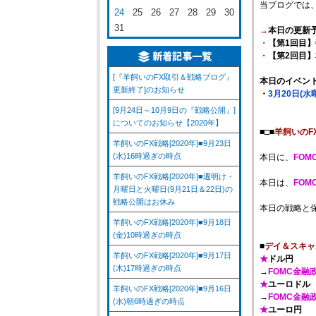
当ブログでは
24
25
26
27
28
29
30
31
→
本日の更新
・
【第1回目】
・
【第2回目
[『羊飼いのFX取引＆戦略ブログ』
本日のイベン
更新終了]のお知らせ
・
3月20日(
[9月24日～10月9日の『戦略公開』]
についてのお知らせ【2020年】
■□■
羊飼いのF
羊飼いのFX戦略[2020年]■9月23日
(水)16時過ぎの時点
本日に、
FO
羊飼いのFX戦略[2020年]■週明け・
本日は、
FO
月曜日と火曜日(9月21日＆22日)の
戦略公開はお休み
本日の戦略と
羊飼いのFX戦略[2020年]■9月18日
(金)10時過ぎの時点
■
デイ＆スキャ
羊飼いのFX戦略[2020年]■9月17日
★
ドル円
(木)17時過ぎの時点
→
FOMC金融
★
ユーロドル
羊飼いのFX戦略[2020年]■9月16日
→
FOMC金融
(水)朝6時過ぎの時点
★
ユーロ円