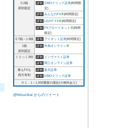
0.2銭
GMOクリック証券
[時間限
原則固定
定]
みんなのFX
羊
[時間限定]
LIGHT FX
羊
[時間限定]
FXブロードネット
羊
[時間
限定]
0.7銭～1.8銭
アイネット証券
[時間限定]
1銭
外為オンライン
羊
原則固定
くりっく365
インヴァスト証券
岡三オンライン証券
株もFXも
楽天証券
両方有利
GMOクリック証券
※１：1～1,000通貨の場合(※例外あり)
@hitsuzikai からのツイート