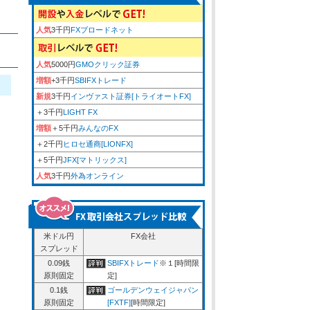
人気
3千円
FXブロードネット
人気
5000円
GMOクリック証券
増額
+3千円
SBIFXトレード
新規
3千円
インヴァスト証券[トライオートFX]
＋3千円
LIGHT FX
増額
＋5千円
みんなのFX
＋2千円
ヒロセ通商[LIONFX]
＋5千円
JFX[マトリックス]
人気
3千円
外為オンライン
米ドル円
FX会社
スプレッド
0.09銭
SBIFXトレード
※１[時間限
原則固定
定]
0.1銭
ゴールデンウェイジャパン
原則固定
[FXTF]
[時間限定]