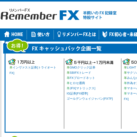
羊
インヴァスト証券[トライオート
羊
GMOクリック証券
羊
LIGHT
羊
SBIFXトレード
羊
サクソ
FX]
羊
FXブロードネット
羊
みんな
羊
ヒロセ通商
羊
外為オ
羊
JFX[マトリックス]
羊
マネーパ
IG証券[FX標準]
羊
マネー
ゴールデンウェイジャパン[FXTF]
FX]