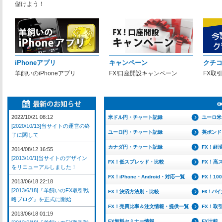
儲けよう！
iPhoneアプリ
キャンペーン
クチ
羊飼いのiPhoneアプリ
FX!口座開設キャンペーン
FX取
2022/10/21 08:12
米ドル円・チャート記録
ユーロ米
[2020/10/13]当サイトの運営の終
ユーロ円・チャート記録
英ポンド
了に関して
カナダ円・チャート記録
FX！経
2014/08/12 16:55
[2013/10/1]当サイトのデザイン
FX！低スプレッド・比較
FX！高
をリニューアルしました！
FX！iPhone・Android・対応一覧
FX！1
2013/06/18 22:18
[2013/6/18]『羊飼いのFX取引戦
FX！決済方法別・比較
FX！バ
略ブログ』を正式に開始
FX！売買比率＆注文情報・提供一覧
FX！取
2013/06/18 01:19
FX無料セミナー情報
FX比較