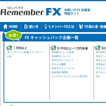
羊
インヴァスト証券[トライオート
羊
GMOクリック証券
羊
LIGHT
羊
SBIFXトレード
羊
サクソ
FX]
羊
FXブロードネット
羊
みんな
羊
ヒロセ通商
羊
外為オ
羊
JFX[マトリックス]
羊
マネーパ
IG証券[FX標準]
羊
マネー
ゴールデンウェイジャパン[FXTF]
FX]