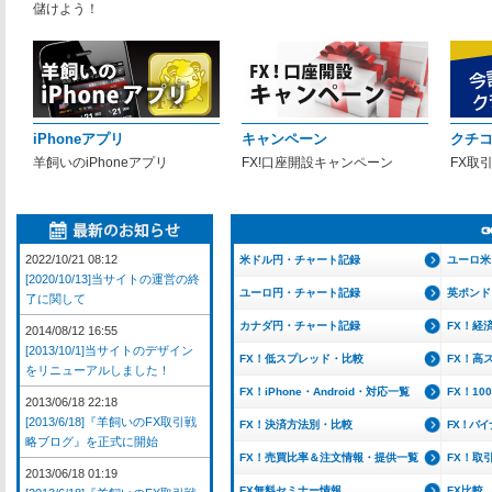
儲けよう！
iPhoneアプリ
キャンペーン
クチ
羊飼いのiPhoneアプリ
FX!口座開設キャンペーン
FX取
2022/10/21 08:12
米ドル円・チャート記録
ユーロ米
[2020/10/13]当サイトの運営の終
ユーロ円・チャート記録
英ポンド
了に関して
カナダ円・チャート記録
FX！経
2014/08/12 16:55
[2013/10/1]当サイトのデザイン
FX！低スプレッド・比較
FX！高
をリニューアルしました！
FX！iPhone・Android・対応一覧
FX！1
2013/06/18 22:18
[2013/6/18]『羊飼いのFX取引戦
FX！決済方法別・比較
FX！バ
略ブログ』を正式に開始
FX！売買比率＆注文情報・提供一覧
FX！取
2013/06/18 01:19
FX無料セミナー情報
FX比較