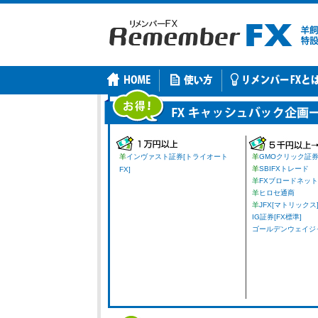
羊
インヴァスト証券[トライオート
羊
GMOクリック証
羊
SBIFXトレード
FX]
羊
FXブロードネット
羊
ヒロセ通商
羊
JFX[マトリックス
IG証券[FX標準]
ゴールデンウェイジャパ