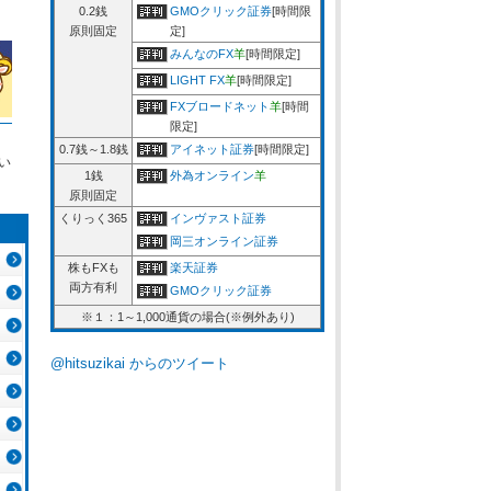
0.2銭
GMOクリック証券
[時間限
原則固定
定]
みんなのFX
羊
[時間限定]
LIGHT FX
羊
[時間限定]
FXブロードネット
羊
[時間
限定]
0.7銭～1.8銭
アイネット証券
[時間限定]
い
1銭
外為オンライン
羊
原則固定
くりっく365
インヴァスト証券
岡三オンライン証券
株もFXも
楽天証券
両方有利
GMOクリック証券
※１：1～1,000通貨の場合(※例外あり)
@hitsuzikai からのツイート