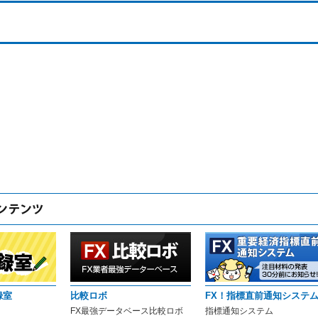
録室
比較ロボ
FX！指標直前通知システ
FX最強データベース比較ロボ
指標通知システム