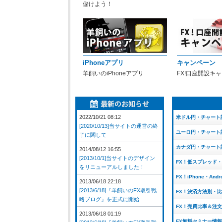
儲けよう！
iPhoneアプリ
キャンペーン
羊飼いのiPhoneアプリ
FX!口座開設キ
2022/10/21 08:12
米ドル円・チャート
[2020/10/13]当サイトの運営の終
ユーロ円・チャート
了に関して
カナダ円・チャート
2014/08/12 16:55
[2013/10/1]当サイトのデザイン
FX！低スプレッド
をリニューアルしました！
FX！iPhone・And
2013/06/18 22:18
[2013/6/18]『羊飼いのFX取引戦
FX！決済方法別・
略ブログ』を正式に開始
FX！売買比率＆注
2013/06/18 01:19
FX無料セミナー情報