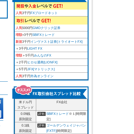
人気
3千円
FXブロードネット
人気
5000円
GMOクリック証券
増額
+3千円
SBIFXトレード
新規
3千円
インヴァスト証券[トライオートFX]
＋3千円
LIGHT FX
増額
＋5千円
みんなのFX
＋2千円
ヒロセ通商[LIONFX]
＋5千円
JFX[マトリックス]
人気
3千円
外為オンライン
米ドル円
FX会社
スプレッド
0.09銭
SBIFXトレード
※１[時間限
原則固定
定]
ム
0.1銭
ゴールデンウェイジャパン
原則固定
[FXTF]
[時間限定]