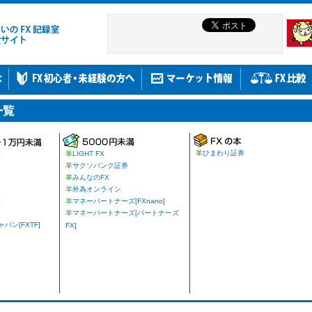
羊
ひまわり証券
券
羊
LIGHT FX
羊
サクソバンク証券
羊
みんなのFX
羊
外為オンライン
]
羊
マネーパートナーズ[FXnano]
羊
マネーパートナーズ[パートナーズ
ン[FXTF]
FX]