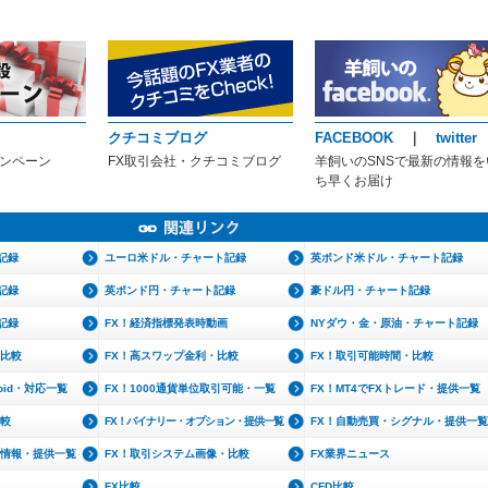
クチコミブログ
FACEBOOK
｜
twitter
ャンペーン
FX取引会社・クチコミブログ
羊飼いのSNSで最新の情報を
ち早くお届け
記録
ユーロ米ドル・チャート記録
英ポンド米ドル・チャート記録
記録
英ポンド円・チャート記録
豪ドル円・チャート記録
記録
FX！経済指標発表時動画
NYダウ・金・原油・チャート記録
・比較
FX！高スワップ金利・比較
FX！取引可能時間・比較
roid・対応一覧
FX！1000通貨単位取引可能・一覧
FX！MT4でFXトレード・提供一覧
比較
FX！バイナリー・オプション・提供一覧
FX！自動売買・シグナル・提供一覧
文情報・提供一覧
FX！取引システム画像・比較
FX業界ニュース
FX比較
CFD比較