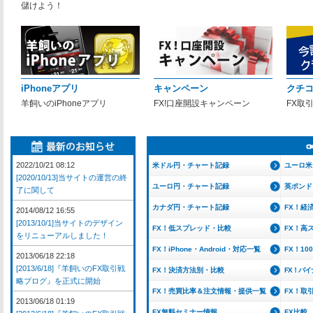
儲けよう！
iPhoneアプリ
キャンペーン
クチ
羊飼いのiPhoneアプリ
FX!口座開設キャンペーン
FX取
2022/10/21 08:12
米ドル円・チャート記録
ユーロ米
[2020/10/13]当サイトの運営の終
ユーロ円・チャート記録
英ポンド
了に関して
カナダ円・チャート記録
FX！経
2014/08/12 16:55
[2013/10/1]当サイトのデザイン
FX！低スプレッド・比較
FX！高
をリニューアルしました！
FX！iPhone・Android・対応一覧
FX！1
2013/06/18 22:18
[2013/6/18]『羊飼いのFX取引戦
FX！決済方法別・比較
FX！バ
略ブログ』を正式に開始
FX！売買比率＆注文情報・提供一覧
FX！取
2013/06/18 01:19
FX無料セミナー情報
FX比較