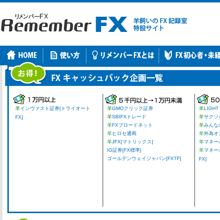
羊
インヴァスト証券[トライオート
羊
GMOクリック証券
羊
LIGHT
羊
SBIFXトレード
羊
サクソ
FX]
羊
FXブロードネット
羊
みんな
羊
ヒロセ通商
羊
外為オ
羊
JFX[マトリックス]
羊
マネーパ
IG証券[FX標準]
羊
マネー
ゴールデンウェイジャパン[FXTF]
FX]