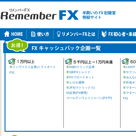
羊
インヴァスト証券[トライオート
羊
GMOクリック証券
羊
LIGHT
羊
SBIFXトレード
羊
サクソ
FX]
羊
FXブロードネット
羊
みんな
羊
ヒロセ通商
羊
外為オ
羊
JFX[マトリックス]
羊
マネーパ
IG証券[FX標準]
羊
マネー
ゴールデンウェイジャパン[FXTF]
FX]