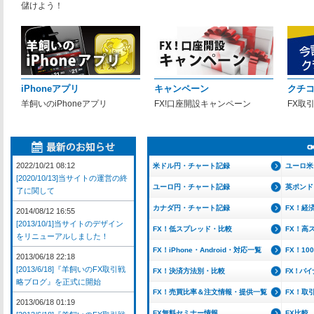
儲けよう！
iPhoneアプリ
キャンペーン
クチ
羊飼いのiPhoneアプリ
FX!口座開設キャンペーン
FX取
2022/10/21 08:12
米ドル円・チャート記録
ユーロ米
[2020/10/13]当サイトの運営の終
ユーロ円・チャート記録
英ポンド
了に関して
カナダ円・チャート記録
FX！経
2014/08/12 16:55
[2013/10/1]当サイトのデザイン
FX！低スプレッド・比較
FX！高
をリニューアルしました！
FX！iPhone・Android・対応一覧
FX！1
2013/06/18 22:18
[2013/6/18]『羊飼いのFX取引戦
FX！決済方法別・比較
FX！バ
略ブログ』を正式に開始
FX！売買比率＆注文情報・提供一覧
FX！取
2013/06/18 01:19
FX無料セミナー情報
FX比較