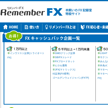
羊
インヴァスト証券[トライオート
羊
GMOクリック証券
羊
LIGHT
羊
SBIFXトレード
羊
サクソ
FX]
羊
FXブロードネット
羊
みんな
羊
ヒロセ通商
羊
外為オ
羊
JFX[マトリックス]
羊
マネーパ
IG証券[FX標準]
羊
マネー
ゴールデンウェイジャパン[FXTF]
FX]