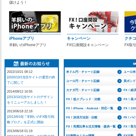
儲けよう！
iPhoneアプリ
キャンペーン
クチ
羊飼いのiPhoneアプリ
FX!口座開設キャンペーン
FX取
2022/10/21 08:12
米ドル円・チャート記録
ユーロ米
[2020/10/13]当サイトの運営の終
ユーロ円・チャート記録
英ポンド
了に関して
カナダ円・チャート記録
FX！経
2014/08/12 16:55
[2013/10/1]当サイトのデザイン
FX！低スプレッド・比較
FX！高
をリニューアルしました！
FX！iPhone・Android・対応一覧
FX！1
2013/06/18 22:18
[2013/6/18]『羊飼いのFX取引戦
FX！決済方法別・比較
FX！バ
略ブログ』を正式に開始
FX！売買比率＆注文情報・提供一覧
FX！取
2013/06/18 01:19
FX無料セミナー情報
FX比較