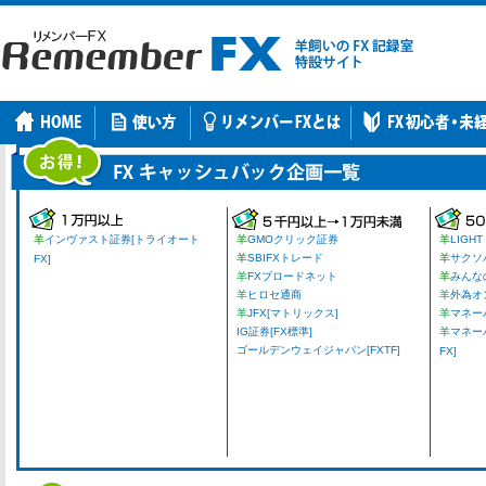
羊
インヴァスト証券[トライオート
羊
GMOクリック証券
羊
LIGHT
羊
SBIFXトレード
羊
サクソ
FX]
羊
FXブロードネット
羊
みんな
羊
ヒロセ通商
羊
外為オ
羊
JFX[マトリックス]
羊
マネーパ
IG証券[FX標準]
羊
マネー
ゴールデンウェイジャパン[FXTF]
FX]