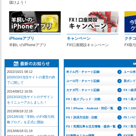
儲けよう！
iPhoneアプリ
キャンペーン
クチ
羊飼いのiPhoneアプリ
FX!口座開設キャンペーン
FX取
2022/10/21 08:12
米ドル円・チャート記録
ユーロ米
[2020/10/13]当サイトの運営の終
ユーロ円・チャート記録
英ポンド
了に関して
カナダ円・チャート記録
FX！経
2014/08/12 16:55
[2013/10/1]当サイトのデザイン
FX！低スプレッド・比較
FX！高
をリニューアルしました！
FX！iPhone・Android・対応一覧
FX！1
2013/06/18 22:18
[2013/6/18]『羊飼いのFX取引戦
FX！決済方法別・比較
FX！バ
略ブログ』を正式に開始
FX！売買比率＆注文情報・提供一覧
FX！取
2013/06/18 01:19
FX無料セミナー情報
FX比較