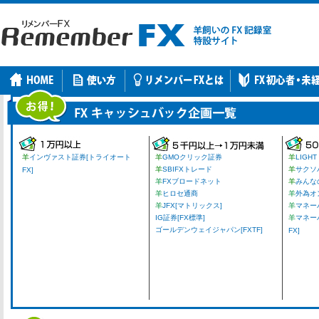
羊
インヴァスト証券[トライオート
羊
GMOクリック証券
羊
LIGHT
羊
SBIFXトレード
羊
サクソ
FX]
羊
FXブロードネット
羊
みんな
羊
ヒロセ通商
羊
外為オ
羊
JFX[マトリックス]
羊
マネーパ
IG証券[FX標準]
羊
マネー
ゴールデンウェイジャパン[FXTF]
FX]