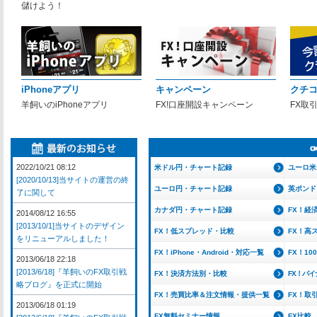
儲けよう！
iPhoneアプリ
キャンペーン
クチ
羊飼いのiPhoneアプリ
FX!口座開設キャンペーン
FX取
2022/10/21 08:12
米ドル円・チャート記録
ユーロ米
[2020/10/13]当サイトの運営の終
ユーロ円・チャート記録
英ポンド
了に関して
カナダ円・チャート記録
FX！経
2014/08/12 16:55
[2013/10/1]当サイトのデザイン
FX！低スプレッド・比較
FX！高
をリニューアルしました！
FX！iPhone・Android・対応一覧
FX！1
2013/06/18 22:18
[2013/6/18]『羊飼いのFX取引戦
FX！決済方法別・比較
FX！バ
略ブログ』を正式に開始
FX！売買比率＆注文情報・提供一覧
FX！取
2013/06/18 01:19
FX無料セミナー情報
FX比較