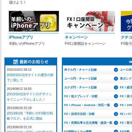
儲けよう！
iPhoneアプリ
キャンペーン
クチ
羊飼いのiPhoneアプリ
FX!口座開設キャンペーン
FX取
2022/10/21 08:12
米ドル円・チャート記録
ユーロ米
[2020/10/13]当サイトの運営の終
ユーロ円・チャート記録
英ポンド
了に関して
カナダ円・チャート記録
FX！経
2014/08/12 16:55
[2013/10/1]当サイトのデザイン
FX！低スプレッド・比較
FX！高
をリニューアルしました！
FX！iPhone・Android・対応一覧
FX！1
2013/06/18 22:18
[2013/6/18]『羊飼いのFX取引戦
FX！決済方法別・比較
FX！バ
略ブログ』を正式に開始
FX！売買比率＆注文情報・提供一覧
FX！取
2013/06/18 01:19
FX無料セミナー情報
FX比較