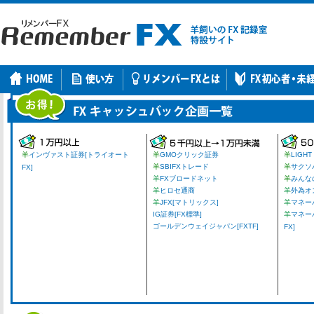
羊
インヴァスト証券[トライオート
羊
GMOクリック証券
羊
LIGHT
羊
SBIFXトレード
羊
サクソ
FX]
羊
FXブロードネット
羊
みんな
羊
ヒロセ通商
羊
外為オ
羊
JFX[マトリックス]
羊
マネーパ
IG証券[FX標準]
羊
マネー
ゴールデンウェイジャパン[FXTF]
FX]