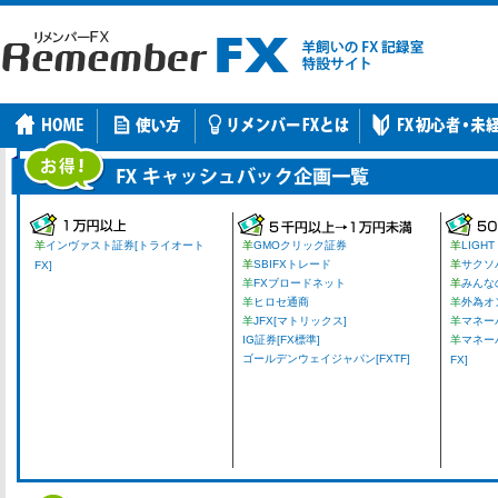
羊
インヴァスト証券[トライオート
羊
GMOクリック証券
羊
LIGHT
羊
SBIFXトレード
羊
サクソ
FX]
羊
FXブロードネット
羊
みんな
羊
ヒロセ通商
羊
外為オ
羊
JFX[マトリックス]
羊
マネーパ
IG証券[FX標準]
羊
マネー
ゴールデンウェイジャパン[FXTF]
FX]