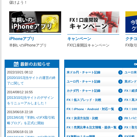
儲けよう！
iPhoneアプリ
キャンペーン
クチ
羊飼いのiPhoneアプリ
FX!口座開設キャンペーン
FX取
2022/10/21 08:12
米ドル円・チャート記録
ユーロ米
[2020/10/13]当サイトの運営の終
ユーロ円・チャート記録
英ポンド
了に関して
カナダ円・チャート記録
FX！経
2014/08/12 16:55
[2013/10/1]当サイトのデザイン
FX！低スプレッド・比較
FX！高
をリニューアルしました！
FX！iPhone・Android・対応一覧
FX！1
2013/06/18 22:18
[2013/6/18]『羊飼いのFX取引戦
FX！決済方法別・比較
FX！バ
略ブログ』を正式に開始
FX！売買比率＆注文情報・提供一覧
FX！取
2013/06/18 01:19
FX無料セミナー情報
FX比較