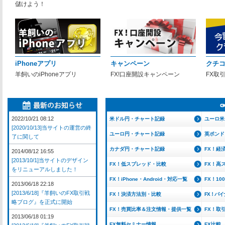
儲けよう！
iPhoneアプリ
キャンペーン
クチ
羊飼いのiPhoneアプリ
FX!口座開設キャンペーン
FX取
2022/10/21 08:12
米ドル円・チャート記録
ユーロ米
[2020/10/13]当サイトの運営の終
ユーロ円・チャート記録
英ポンド
了に関して
カナダ円・チャート記録
FX！経
2014/08/12 16:55
[2013/10/1]当サイトのデザイン
FX！低スプレッド・比較
FX！高
をリニューアルしました！
FX！iPhone・Android・対応一覧
FX！1
2013/06/18 22:18
[2013/6/18]『羊飼いのFX取引戦
FX！決済方法別・比較
FX！バ
略ブログ』を正式に開始
FX！売買比率＆注文情報・提供一覧
FX！取
2013/06/18 01:19
FX無料セミナー情報
FX比較