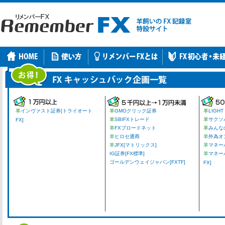
羊
インヴァスト証券[トライオート
羊
GMOクリック証券
羊
LIGHT
羊
SBIFXトレード
羊
サクソ
FX]
羊
FXブロードネット
羊
みんな
羊
ヒロセ通商
羊
外為オ
羊
JFX[マトリックス]
羊
マネーパ
IG証券[FX標準]
羊
マネー
ゴールデンウェイジャパン[FXTF]
FX]