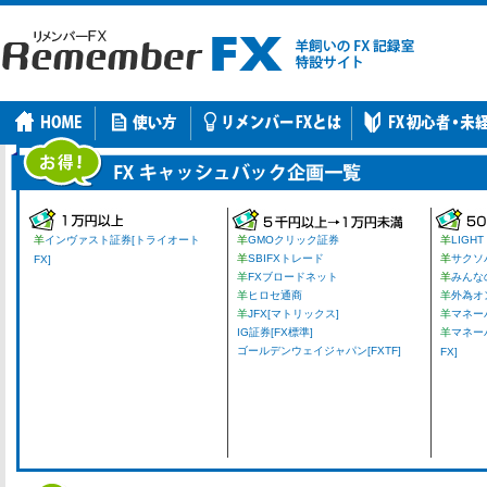
羊
インヴァスト証券[トライオート
羊
GMOクリック証券
羊
LIGHT
羊
SBIFXトレード
羊
サクソ
FX]
羊
FXブロードネット
羊
みんな
羊
ヒロセ通商
羊
外為オ
羊
JFX[マトリックス]
羊
マネーパ
IG証券[FX標準]
羊
マネー
ゴールデンウェイジャパン[FXTF]
FX]