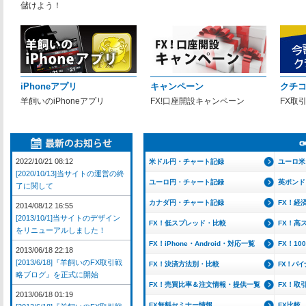
儲けよう！
iPhoneアプリ
キャンペーン
クチ
羊飼いのiPhoneアプリ
FX!口座開設キャンペーン
FX取
2022/10/21 08:12
米ドル円・チャート記録
ユーロ米
[2020/10/13]当サイトの運営の終
ユーロ円・チャート記録
英ポンド
了に関して
カナダ円・チャート記録
FX！経
2014/08/12 16:55
[2013/10/1]当サイトのデザイン
FX！低スプレッド・比較
FX！高
をリニューアルしました！
FX！iPhone・Android・対応一覧
FX！1
2013/06/18 22:18
[2013/6/18]『羊飼いのFX取引戦
FX！決済方法別・比較
FX！バ
略ブログ』を正式に開始
FX！売買比率＆注文情報・提供一覧
FX！取
2013/06/18 01:19
FX無料セミナー情報
FX比較