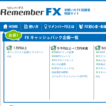
羊
インヴァスト証券[トライオート
羊
GMOクリック証券
羊
LIGHT
羊
SBIFXトレード
羊
サクソ
FX]
羊
FXブロードネット
羊
みんな
羊
ヒロセ通商
羊
外為オ
羊
JFX[マトリックス]
羊
マネーパ
IG証券[FX標準]
羊
マネー
ゴールデンウェイジャパン[FXTF]
FX]