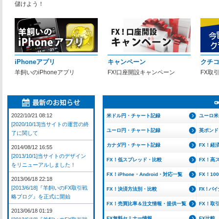
儲けよう！
iPhoneアプリ
キャンペーン
クチ
羊飼いのiPhoneアプリ
FX!口座開設キャンペーン
FX取
2022/10/21 08:12
米ドル円・チャート記録
ユーロ米
[2020/10/13]当サイトの運営の終
ユーロ円・チャート記録
英ポンド
了に関して
カナダ円・チャート記録
FX！経
2014/08/12 16:55
[2013/10/1]当サイトのデザイン
FX！低スプレッド・比較
FX！高
をリニューアルしました！
FX！iPhone・Android・対応一覧
FX！1
2013/06/18 22:18
[2013/6/18]『羊飼いのFX取引戦
FX！決済方法別・比較
FX！バ
略ブログ』を正式に開始
FX！売買比率＆注文情報・提供一覧
FX！取
2013/06/18 01:19
FX無料セミナー情報
FX比較