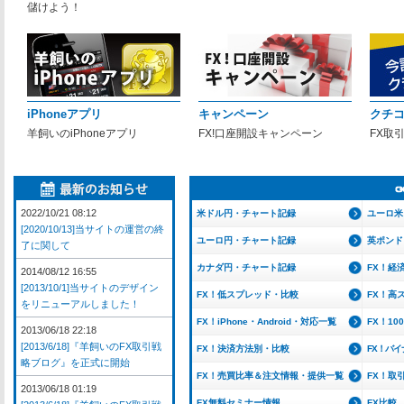
儲けよう！
iPhoneアプリ
キャンペーン
クチ
羊飼いのiPhoneアプリ
FX!口座開設キャンペーン
FX取
2022/10/21 08:12
米ドル円・チャート記録
ユーロ米
[2020/10/13]当サイトの運営の終
ユーロ円・チャート記録
英ポンド
了に関して
カナダ円・チャート記録
FX！経
2014/08/12 16:55
[2013/10/1]当サイトのデザイン
FX！低スプレッド・比較
FX！高
をリニューアルしました！
FX！iPhone・Android・対応一覧
FX！1
2013/06/18 22:18
[2013/6/18]『羊飼いのFX取引戦
FX！決済方法別・比較
FX！バ
略ブログ』を正式に開始
FX！売買比率＆注文情報・提供一覧
FX！取
2013/06/18 01:19
FX無料セミナー情報
FX比較