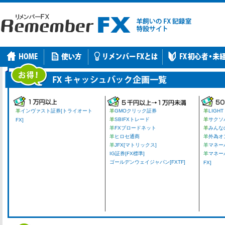
羊
インヴァスト証券[トライオート
羊
GMOクリック証券
羊
LIGHT
羊
SBIFXトレード
羊
サクソ
FX]
羊
FXブロードネット
羊
みんな
羊
ヒロセ通商
羊
外為オ
羊
JFX[マトリックス]
羊
マネーパ
IG証券[FX標準]
羊
マネー
ゴールデンウェイジャパン[FXTF]
FX]