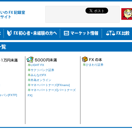
羊
ひまわり証券
券
羊
LIGHT FX
羊
サクソバンク証券
羊
みんなのFX
羊
外為オンライン
]
羊
マネーパートナーズ[FXnano]
羊
マネーパートナーズ[パートナーズ
ン[FXTF]
FX]