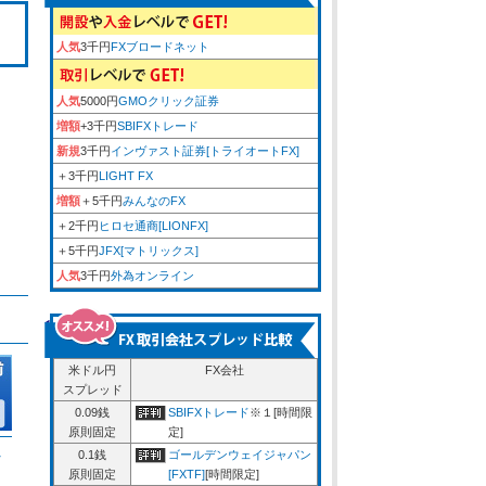
人気
3千円
FXブロードネット
人気
5000円
GMOクリック証券
増額
+3千円
SBIFXトレード
新規
3千円
インヴァスト証券[トライオートFX]
＋3千円
LIGHT FX
増額
＋5千円
みんなのFX
＋2千円
ヒロセ通商[LIONFX]
＋5千円
JFX[マトリックス]
人気
3千円
外為オンライン
米ドル円
FX会社
スプレッド
0.09銭
SBIFXトレード
※１[時間限
原則固定
定]
ム
0.1銭
ゴールデンウェイジャパン
原則固定
[FXTF]
[時間限定]