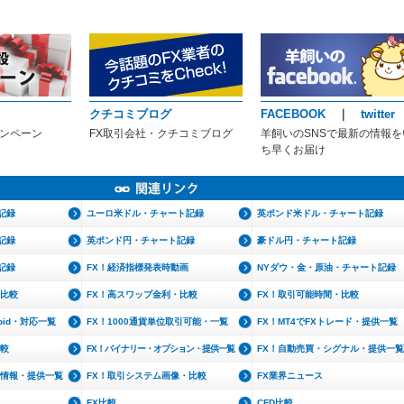
クチコミブログ
FACEBOOK
｜
twitter
ャンペーン
FX取引会社・クチコミブログ
羊飼いのSNSで最新の情報を
ち早くお届け
記録
ユーロ米ドル・チャート記録
英ポンド米ドル・チャート記録
記録
英ポンド円・チャート記録
豪ドル円・チャート記録
記録
FX！経済指標発表時動画
NYダウ・金・原油・チャート記録
・比較
FX！高スワップ金利・比較
FX！取引可能時間・比較
roid・対応一覧
FX！1000通貨単位取引可能・一覧
FX！MT4でFXトレード・提供一覧
比較
FX！バイナリー・オプション・提供一覧
FX！自動売買・シグナル・提供一覧
文情報・提供一覧
FX！取引システム画像・比較
FX業界ニュース
FX比較
CFD比較