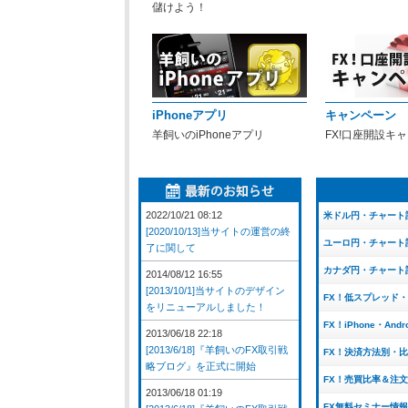
儲けよう！
iPhoneアプリ
キャンペーン
羊飼いのiPhoneアプリ
FX!口座開設キ
2022/10/21 08:12
米ドル円・チャート
[2020/10/13]当サイトの運営の終
ユーロ円・チャート
了に関して
カナダ円・チャート
2014/08/12 16:55
[2013/10/1]当サイトのデザイン
FX！低スプレッド
をリニューアルしました！
FX！iPhone・And
2013/06/18 22:18
[2013/6/18]『羊飼いのFX取引戦
FX！決済方法別・
略ブログ』を正式に開始
FX！売買比率＆注
2013/06/18 01:19
FX無料セミナー情報