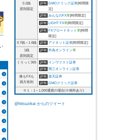
0.2銭
GMOクリック証券
[時間限
原則固定
定]
みんなのFX
羊
[時間限定]
LIGHT FX
羊
[時間限定]
FXブロードネット
羊
[時間
限定]
0.7銭～1.8銭
アイネット証券
[時間限定]
い
1銭
外為オンライン
羊
原則固定
くりっく365
インヴァスト証券
岡三オンライン証券
株もFXも
楽天証券
両方有利
GMOクリック証券
※１：1～1,000通貨の場合(※例外あり)
@hitsuzikai からのツイート