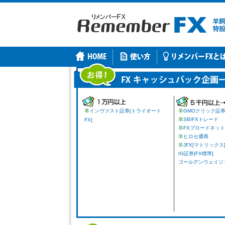
羊
インヴァスト証券[トライオート
羊
GMOクリック証
羊
SBIFXトレード
FX]
羊
FXブロードネット
羊
ヒロセ通商
羊
JFX[マトリックス
IG証券[FX標準]
ゴールデンウェイジャパ