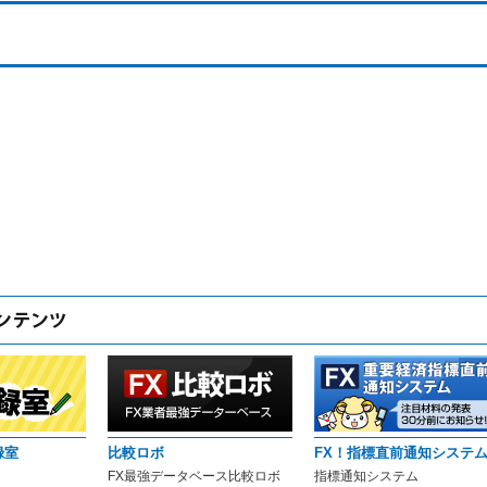
録室
比較ロボ
FX！指標直前通知システ
FX最強データベース比較ロボ
指標通知システム