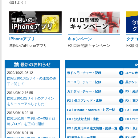
儲けよう！
iPhoneアプリ
キャンペーン
クチ
羊飼いのiPhoneアプリ
FX!口座開設キャンペーン
FX取
2022/10/21 08:12
米ドル円・チャート記録
ユーロ米
[2020/10/13]当サイトの運営の終
ユーロ円・チャート記録
英ポンド
了に関して
カナダ円・チャート記録
FX！経
2014/08/12 16:55
[2013/10/1]当サイトのデザイン
FX！低スプレッド・比較
FX！高
をリニューアルしました！
FX！iPhone・Android・対応一覧
FX！1
2013/06/18 22:18
[2013/6/18]『羊飼いのFX取引戦
FX！決済方法別・比較
FX！バ
略ブログ』を正式に開始
FX！売買比率＆注文情報・提供一覧
FX！取
2013/06/18 01:19
FX無料セミナー情報
FX比較