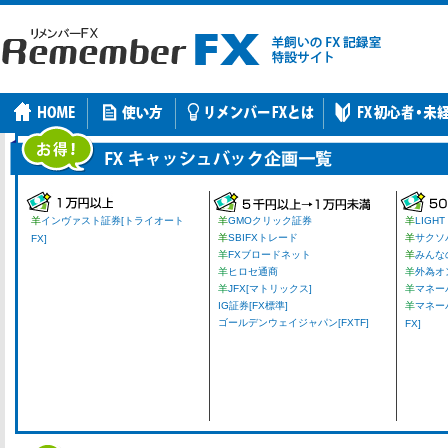
羊
インヴァスト証券[トライオート
羊
GMOクリック証券
羊
LIGHT
羊
SBIFXトレード
羊
サクソ
FX]
羊
FXブロードネット
羊
みんな
羊
ヒロセ通商
羊
外為オ
羊
JFX[マトリックス]
羊
マネーパ
IG証券[FX標準]
羊
マネー
ゴールデンウェイジャパン[FXTF]
FX]