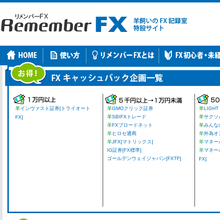
羊
インヴァスト証券[トライオート
羊
GMOクリック証券
羊
LIGHT
羊
SBIFXトレード
羊
サクソ
FX]
羊
FXブロードネット
羊
みんな
羊
ヒロセ通商
羊
外為オ
羊
JFX[マトリックス]
羊
マネーパ
IG証券[FX標準]
羊
マネー
ゴールデンウェイジャパン[FXTF]
FX]