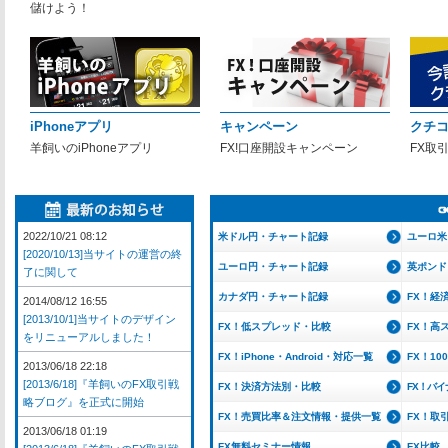
儲けよう！
iPhoneアプリ
キャンペーン
クチ
羊飼いのiPhoneアプリ
FX!口座開設キャンペーン
FX取
2022/10/21 08:12
米ドル円・チャート記録
ユーロ米
[2020/10/13]当サイトの運営の終
ユーロ円・チャート記録
英ポンド
了に関して
カナダ円・チャート記録
FX！経
2014/08/12 16:55
[2013/10/1]当サイトのデザイン
FX！低スプレッド・比較
FX！高
をリニューアルしました！
FX！iPhone・Android・対応一覧
FX！1
2013/06/18 22:18
[2013/6/18]『羊飼いのFX取引戦
FX！決済方法別・比較
FX！バ
略ブログ』を正式に開始
FX！売買比率＆注文情報・提供一覧
FX！取
2013/06/18 01:19
FX無料セミナー情報
FX比較