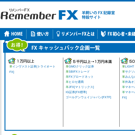
羊
インヴァスト証券[トライオート
羊
GMOクリック証券
羊
LIGHT
羊
SBIFXトレード
羊
サクソ
FX]
羊
FXブロードネット
羊
みんな
羊
ヒロセ通商
羊
外為オ
羊
JFX[マトリックス]
羊
マネーパ
IG証券[FX標準]
羊
マネー
ゴールデンウェイジャパン[FXTF]
FX]