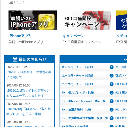
儲けよう！
iPhoneアプリ
キャンペーン
クチ
羊飼いのiPhoneアプリ
FX!口座開設キャンペーン
FX取
2022/10/21 08:12
米ドル円・チャート記録
ユーロ米
[2020/10/13]当サイトの運営の終
ユーロ円・チャート記録
英ポンド
了に関して
カナダ円・チャート記録
FX！経
2014/08/12 16:55
[2013/10/1]当サイトのデザイン
FX！低スプレッド・比較
FX！高
をリニューアルしました！
FX！iPhone・Android・対応一覧
FX！1
2013/06/18 22:18
[2013/6/18]『羊飼いのFX取引戦
FX！決済方法別・比較
FX！バ
略ブログ』を正式に開始
FX！売買比率＆注文情報・提供一覧
FX！取
2013/06/18 01:19
FX無料セミナー情報
FX比較