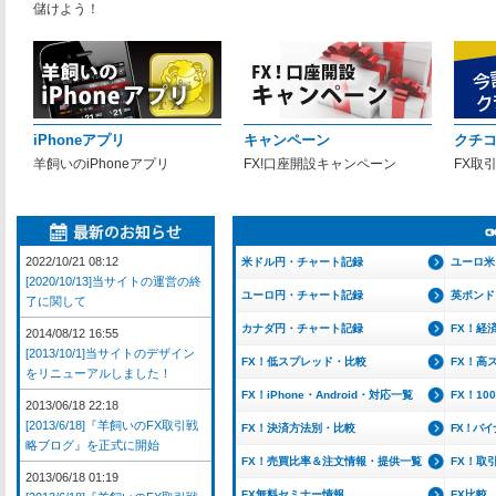
儲けよう！
iPhoneアプリ
キャンペーン
クチ
羊飼いのiPhoneアプリ
FX!口座開設キャンペーン
FX取
2022/10/21 08:12
米ドル円・チャート記録
ユーロ米
[2020/10/13]当サイトの運営の終
ユーロ円・チャート記録
英ポンド
了に関して
カナダ円・チャート記録
FX！経
2014/08/12 16:55
[2013/10/1]当サイトのデザイン
FX！低スプレッド・比較
FX！高
をリニューアルしました！
FX！iPhone・Android・対応一覧
FX！1
2013/06/18 22:18
[2013/6/18]『羊飼いのFX取引戦
FX！決済方法別・比較
FX！バ
略ブログ』を正式に開始
FX！売買比率＆注文情報・提供一覧
FX！取
2013/06/18 01:19
FX無料セミナー情報
FX比較