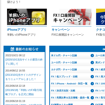
儲けよう！
iPhoneアプリ
キャンペーン
クチ
羊飼いのiPhoneアプリ
FX!口座開設キャンペーン
FX取
2022/10/21 08:12
米ドル円・チャート記録
ユーロ米
[2020/10/13]当サイトの運営の終
ユーロ円・チャート記録
英ポンド
了に関して
カナダ円・チャート記録
FX！経
2014/08/12 16:55
[2013/10/1]当サイトのデザイン
FX！低スプレッド・比較
FX！高
をリニューアルしました！
FX！iPhone・Android・対応一覧
FX！1
2013/06/18 22:18
[2013/6/18]『羊飼いのFX取引戦
FX！決済方法別・比較
FX！バ
略ブログ』を正式に開始
FX！売買比率＆注文情報・提供一覧
FX！取
2013/06/18 01:19
FX無料セミナー情報
FX比較