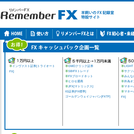
羊
インヴァスト証券[トライオート
羊
GMOクリック証券
羊
LIGHT
羊
SBIFXトレード
羊
サクソ
FX]
羊
FXブロードネット
羊
みんな
羊
ヒロセ通商
羊
外為オ
羊
JFX[マトリックス]
羊
マネーパ
IG証券[FX標準]
羊
マネー
ゴールデンウェイジャパン[FXTF]
FX]