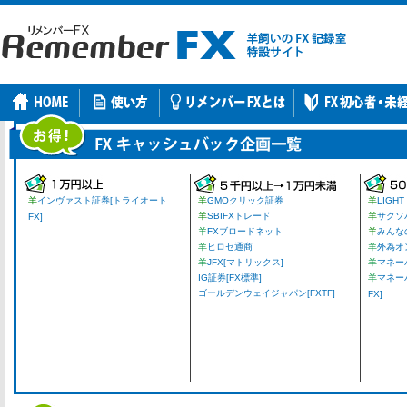
羊
インヴァスト証券[トライオート
羊
GMOクリック証券
羊
LIGHT
羊
SBIFXトレード
羊
サクソ
FX]
羊
FXブロードネット
羊
みんな
羊
ヒロセ通商
羊
外為オ
羊
JFX[マトリックス]
羊
マネーパ
IG証券[FX標準]
羊
マネー
ゴールデンウェイジャパン[FXTF]
FX]