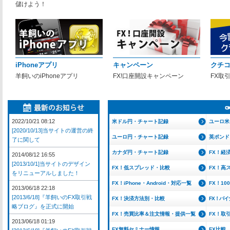
儲けよう！
iPhoneアプリ
キャンペーン
クチ
羊飼いのiPhoneアプリ
FX!口座開設キャンペーン
FX取
2022/10/21 08:12
米ドル円・チャート記録
ユーロ米
[2020/10/13]当サイトの運営の終
ユーロ円・チャート記録
英ポンド
了に関して
カナダ円・チャート記録
FX！経
2014/08/12 16:55
[2013/10/1]当サイトのデザイン
FX！低スプレッド・比較
FX！高
をリニューアルしました！
FX！iPhone・Android・対応一覧
FX！1
2013/06/18 22:18
[2013/6/18]『羊飼いのFX取引戦
FX！決済方法別・比較
FX！バ
略ブログ』を正式に開始
FX！売買比率＆注文情報・提供一覧
FX！取
2013/06/18 01:19
FX無料セミナー情報
FX比較