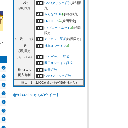
0.2銭
GMOクリック証券
[時間限
原則固定
定]
みんなのFX
羊
[時間限定]
LIGHT FX
羊
[時間限定]
FXブロードネット
羊
[時間
限定]
0.7銭～1.8銭
アイネット証券
[時間限定]
い
1銭
外為オンライン
羊
原則固定
くりっく365
インヴァスト証券
岡三オンライン証券
株もFXも
楽天証券
両方有利
GMOクリック証券
※１：1～1,000通貨の場合(※例外あり)
@hitsuzikai からのツイート