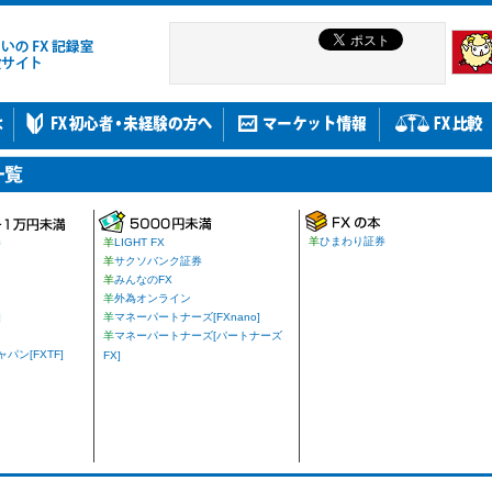
羊
ひまわり証券
券
羊
LIGHT FX
羊
サクソバンク証券
羊
みんなのFX
羊
外為オンライン
]
羊
マネーパートナーズ[FXnano]
羊
マネーパートナーズ[パートナーズ
ン[FXTF]
FX]