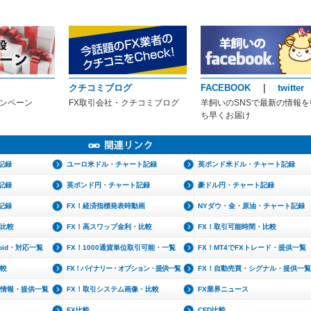
クチコミブログ
FACEBOOK
｜
twitter
ャンペーン
FX取引会社・クチコミブログ
羊飼いのSNSで最新の情報を
ち早くお届け
記録
ユーロ米ドル・チャート記録
英ポンド米ドル・チャート記録
記録
英ポンド円・チャート記録
豪ドル円・チャート記録
記録
FX！経済指標発表時動画
NYダウ・金・原油・チャート記録
・比較
FX！高スワップ金利・比較
FX！取引可能時間・比較
roid・対応一覧
FX！1000通貨単位取引可能・一覧
FX！MT4でFXトレード・提供一覧
比較
FX！バイナリー・オプション・提供一覧
FX！自動売買・シグナル・提供一覧
文情報・提供一覧
FX！取引システム画像・比較
FX業界ニュース
FX比較
CFD比較