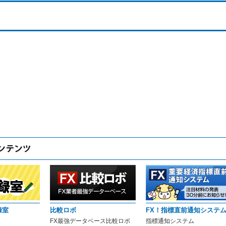
録室
比較ロボ
FX！指標直前通知システ
FX最強データベース比較ロボ
指標通知システム