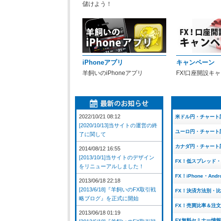
儲けよう！
iPhoneアプリ
キャンペーン
羊飼いのiPhoneアプリ
FX!口座開設キ
2022/10/21 08:12
米ドル円・チャート
[2020/10/13]当サイトの運営の終
ユーロ円・チャート
了に関して
カナダ円・チャート
2014/08/12 16:55
[2013/10/1]当サイトのデザイン
FX！低スプレッド
をリニューアルしました！
FX！iPhone・And
2013/06/18 22:18
[2013/6/18]『羊飼いのFX取引戦
FX！決済方法別・
略ブログ』を正式に開始
FX！売買比率＆注
2013/06/18 01:19
FX無料セミナー情報