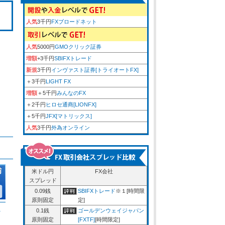
人気
3千円
FXブロードネット
人気
5000円
GMOクリック証券
増額
+3千円
SBIFXトレード
新規
3千円
インヴァスト証券[トライオートFX]
＋3千円
LIGHT FX
増額
＋5千円
みんなのFX
＋2千円
ヒロセ通商[LIONFX]
＋5千円
JFX[マトリックス]
人気
3千円
外為オンライン
米ドル円
FX会社
スプレッド
0.09銭
SBIFXトレード
※１[時間限
原則固定
定]
ム
0.1銭
ゴールデンウェイジャパン
原則固定
[FXTF]
[時間限定]