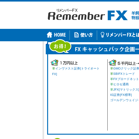
羊
インヴァスト証券[トライオート
羊
GMOクリック証
羊
SBIFXトレード
FX]
羊
FXブロードネット
羊
ヒロセ通商
羊
JFX[マトリックス
IG証券[FX標準]
ゴールデンウェイジャパ