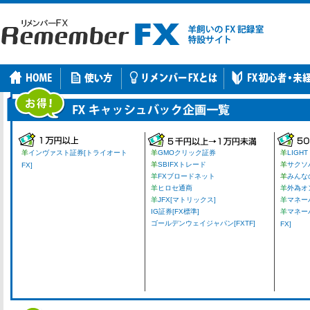
羊
インヴァスト証券[トライオート
羊
GMOクリック証券
羊
LIGHT
羊
SBIFXトレード
羊
サクソ
FX]
羊
FXブロードネット
羊
みんな
羊
ヒロセ通商
羊
外為オ
羊
JFX[マトリックス]
羊
マネーパ
IG証券[FX標準]
羊
マネー
ゴールデンウェイジャパン[FXTF]
FX]