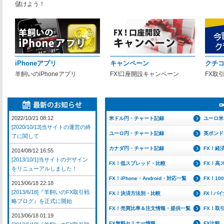
儲けよう！
iPhoneアプリ
キャンペーン
クチ
羊飼いのiPhoneアプリ
FX!口座開設キャンペーン
FX取
2022/10/21 08:12
米ドル円・チャート記録
ユーロ米
[2020/10/13]当サイトの運営の終
ユーロ円・チャート記録
英ポンド
了に関して
カナダ円・チャート記録
FX！経
2014/08/12 16:55
[2013/10/1]当サイトのデザイン
FX！低スプレッド・比較
FX！高
をリニューアルしました！
FX！iPhone・Android・対応一覧
FX！1
2013/06/18 22:18
[2013/6/18]『羊飼いのFX取引戦
FX！決済方法別・比較
FX！バ
略ブログ』を正式に開始
FX！売買比率＆注文情報・提供一覧
FX！取
2013/06/18 01:19
FX無料セミナー情報
FX比較