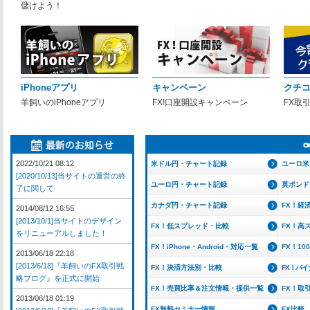
儲けよう！
iPhoneアプリ
キャンペーン
クチ
羊飼いのiPhoneアプリ
FX!口座開設キャンペーン
FX取
2022/10/21 08:12
米ドル円・チャート記録
ユーロ米
[2020/10/13]当サイトの運営の終
ユーロ円・チャート記録
英ポンド
了に関して
カナダ円・チャート記録
FX！経
2014/08/12 16:55
[2013/10/1]当サイトのデザイン
FX！低スプレッド・比較
FX！高
をリニューアルしました！
FX！iPhone・Android・対応一覧
FX！1
2013/06/18 22:18
[2013/6/18]『羊飼いのFX取引戦
FX！決済方法別・比較
FX！バ
略ブログ』を正式に開始
FX！売買比率＆注文情報・提供一覧
FX！取
2013/06/18 01:19
FX無料セミナー情報
FX比較