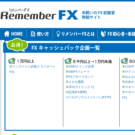
羊
インヴァスト証券[トライオート
羊
GMOクリック証券
羊
LIGHT
羊
SBIFXトレード
羊
サクソ
FX]
羊
FXブロードネット
羊
みんな
羊
ヒロセ通商
羊
外為オ
羊
JFX[マトリックス]
羊
マネーパ
IG証券[FX標準]
羊
マネー
ゴールデンウェイジャパン[FXTF]
FX]