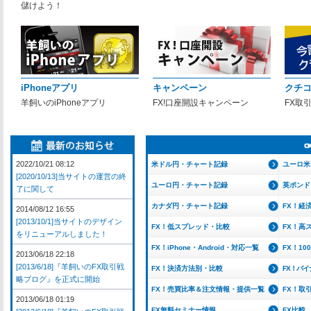
儲けよう！
iPhoneアプリ
キャンペーン
クチ
羊飼いのiPhoneアプリ
FX!口座開設キャンペーン
FX取
2022/10/21 08:12
米ドル円・チャート記録
ユーロ米
[2020/10/13]当サイトの運営の終
ユーロ円・チャート記録
英ポンド
了に関して
カナダ円・チャート記録
FX！経
2014/08/12 16:55
[2013/10/1]当サイトのデザイン
FX！低スプレッド・比較
FX！高
をリニューアルしました！
FX！iPhone・Android・対応一覧
FX！1
2013/06/18 22:18
[2013/6/18]『羊飼いのFX取引戦
FX！決済方法別・比較
FX！バ
略ブログ』を正式に開始
FX！売買比率＆注文情報・提供一覧
FX！取
2013/06/18 01:19
FX無料セミナー情報
FX比較