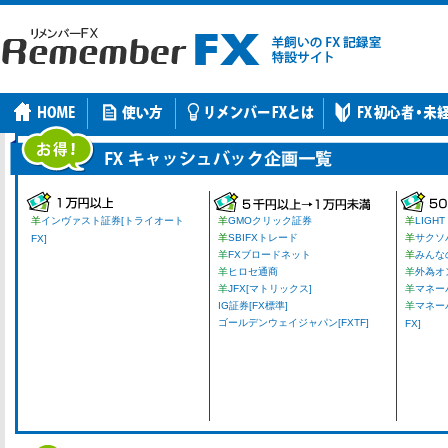
羊
インヴァスト証券[トライオート
羊
GMOクリック証券
羊
LIGHT
羊
SBIFXトレード
羊
サクソ
FX]
羊
FXブロードネット
羊
みんな
羊
ヒロセ通商
羊
外為オ
羊
JFX[マトリックス]
羊
マネーパ
IG証券[FX標準]
羊
マネー
ゴールデンウェイジャパン[FXTF]
FX]