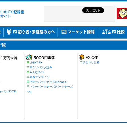
羊
ひまわり証券
券
羊
LIGHT FX
羊
サクソバンク証券
羊
みんなのFX
羊
外為オンライン
]
羊
マネーパートナーズ[FXnano]
羊
マネーパートナーズ[パートナーズ
ン[FXTF]
FX]