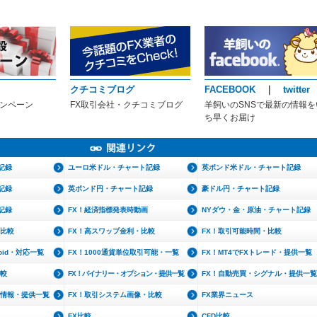
クチコミブログ
FACEBOOK
｜
twitter
ャンペーン
FX取引会社・クチコミブログ
羊飼いのSNSで最新の情報を
ち早くお届け
記録
ユーロ米ドル・チャート記録
英ポンド米ドル・チャート記録
記録
英ポンド円・チャート記録
豪ドル円・チャート記録
記録
FX！経済指標発表時動画
NYダウ・金・原油・チャート記録
・比較
FX！高スワップ金利・比較
FX！取引可能時間・比較
roid・対応一覧
FX！1000通貨単位取引可能・一覧
FX！MT4でFXトレード・提供一覧
比較
FX！バイナリー・オプション・提供一覧
FX！自動売買・シグナル・提供一覧
文情報・提供一覧
FX！取引システム画像・比較
FX業界ニュース
FX比較
CFD比較