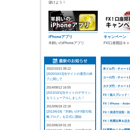
儲けよう！
iPhoneアプリ
キャンペーン
羊飼いのiPhoneアプリ
FX!口座開設キ
2022/10/21 08:12
米ドル円・チャート
[2020/10/13]当サイトの運営の終
ユーロ円・チャート
了に関して
カナダ円・チャート
2014/08/12 16:55
[2013/10/1]当サイトのデザイン
FX！低スプレッド
をリニューアルしました！
FX！iPhone・And
2013/06/18 22:18
[2013/6/18]『羊飼いのFX取引戦
FX！決済方法別・
略ブログ』を正式に開始
FX！売買比率＆注
2013/06/18 01:19
FX無料セミナー情報