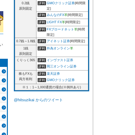
0.2銭
GMOクリック証券
[時間限
原則固定
定]
みんなのFX
羊
[時間限定]
LIGHT FX
羊
[時間限定]
FXブロードネット
羊
[時間
限定]
0.7銭～1.8銭
アイネット証券
[時間限定]
い
1銭
外為オンライン
羊
原則固定
くりっく365
インヴァスト証券
岡三オンライン証券
株もFXも
楽天証券
両方有利
GMOクリック証券
※１：1～1,000通貨の場合(※例外あり)
@hitsuzikai からのツイート