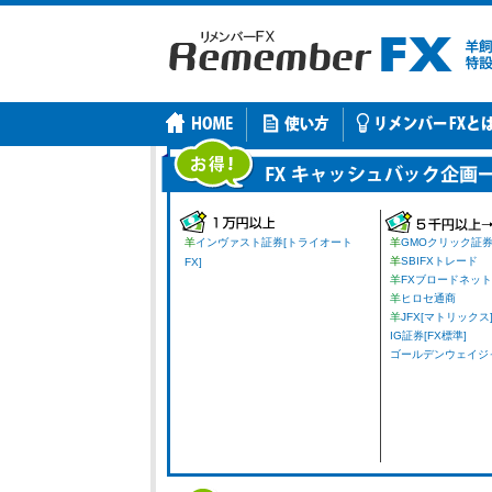
羊
インヴァスト証券[トライオート
羊
GMOクリック証
羊
SBIFXトレード
FX]
羊
FXブロードネット
羊
ヒロセ通商
羊
JFX[マトリックス
IG証券[FX標準]
ゴールデンウェイジャパ