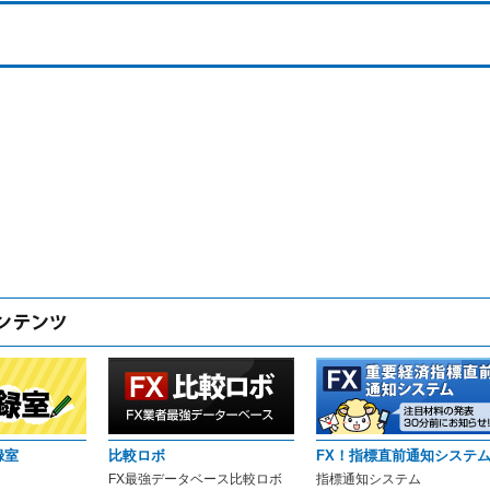
録室
比較ロボ
FX！指標直前通知システ
FX最強データベース比較ロボ
指標通知システム