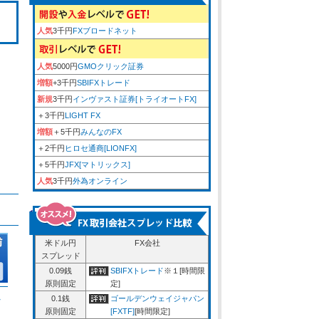
人気
3千円
FXブロードネット
人気
5000円
GMOクリック証券
増額
+3千円
SBIFXトレード
新規
3千円
インヴァスト証券[トライオートFX]
＋3千円
LIGHT FX
増額
＋5千円
みんなのFX
＋2千円
ヒロセ通商[LIONFX]
＋5千円
JFX[マトリックス]
人気
3千円
外為オンライン
米ドル円
FX会社
スプレッド
0.09銭
SBIFXトレード
※１[時間限
原則固定
定]
ム
0.1銭
ゴールデンウェイジャパン
原則固定
[FXTF]
[時間限定]