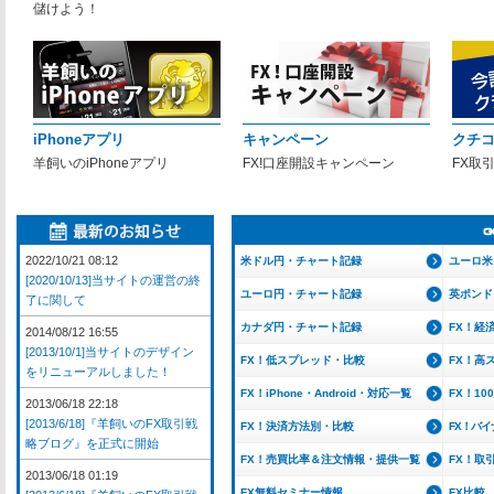
儲けよう！
iPhoneアプリ
キャンペーン
クチ
羊飼いのiPhoneアプリ
FX!口座開設キャンペーン
FX取
2022/10/21 08:12
米ドル円・チャート記録
ユーロ米
[2020/10/13]当サイトの運営の終
ユーロ円・チャート記録
英ポンド
了に関して
カナダ円・チャート記録
FX！経
2014/08/12 16:55
[2013/10/1]当サイトのデザイン
FX！低スプレッド・比較
FX！高
をリニューアルしました！
FX！iPhone・Android・対応一覧
FX！1
2013/06/18 22:18
[2013/6/18]『羊飼いのFX取引戦
FX！決済方法別・比較
FX！バ
略ブログ』を正式に開始
FX！売買比率＆注文情報・提供一覧
FX！取
2013/06/18 01:19
FX無料セミナー情報
FX比較