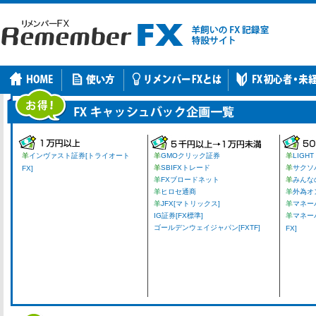
羊
インヴァスト証券[トライオート
羊
GMOクリック証券
羊
LIGHT
羊
SBIFXトレード
羊
サクソ
FX]
羊
FXブロードネット
羊
みんな
羊
ヒロセ通商
羊
外為オ
羊
JFX[マトリックス]
羊
マネーパ
IG証券[FX標準]
羊
マネー
ゴールデンウェイジャパン[FXTF]
FX]