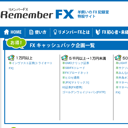
羊
インヴァスト証券[トライオート
羊
GMOクリック証券
羊
LIGHT
羊
SBIFXトレード
羊
サクソ
FX]
羊
FXブロードネット
羊
みんな
羊
ヒロセ通商
羊
外為オ
羊
JFX[マトリックス]
羊
マネーパ
IG証券[FX標準]
羊
マネー
ゴールデンウェイジャパン[FXTF]
FX]