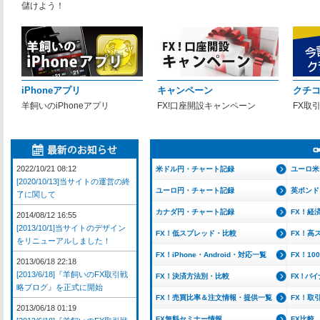
儲けよう！
iPhoneアプリ
キャンペーン
クチ
羊飼いのiPhoneアプリ
FX!口座開設キャンペーン
FX取
2022/10/21 08:12
米ドル円・チャート記録
ユーロ米
[2020/10/13]当サイトの運営の終
ユーロ円・チャート記録
英ポンド
了に関して
カナダ円・チャート記録
FX！経
2014/08/12 16:55
[2013/10/1]当サイトのデザイン
FX！低スプレッド・比較
FX！高
をリニューアルしました！
FX！iPhone・Android・対応一覧
FX！1
2013/06/18 22:18
[2013/6/18]『羊飼いのFX取引戦
FX！決済方法別・比較
FX！バ
略ブログ』を正式に開始
FX！売買比率＆注文情報・提供一覧
FX！取
2013/06/18 01:19
FX無料セミナー情報
FX比較