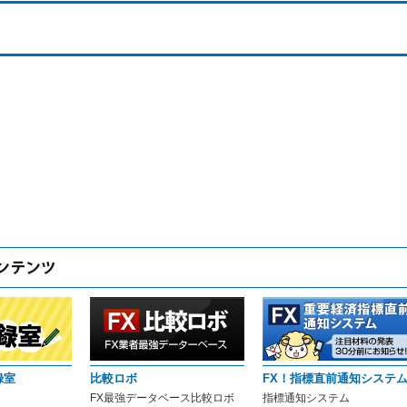
録室
比較ロボ
FX！指標直前通知システ
FX最強データベース比較ロボ
指標通知システム