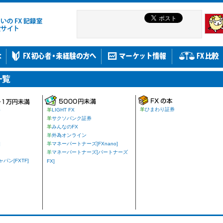
羊
ひまわり証券
券
羊
LIGHT FX
羊
サクソバンク証券
羊
みんなのFX
羊
外為オンライン
]
羊
マネーパートナーズ[FXnano]
羊
マネーパートナーズ[パートナーズ
ン[FXTF]
FX]