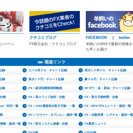
クチコミブログ
FACEBOOK
｜
twitter
ャンペーン
FX取引会社・クチコミブログ
羊飼いのSNSで最新の情報を
ち早くお届け
記録
ユーロ米ドル・チャート記録
英ポンド米ドル・チャート記録
記録
英ポンド円・チャート記録
豪ドル円・チャート記録
記録
FX！経済指標発表時動画
NYダウ・金・原油・チャート記録
・比較
FX！高スワップ金利・比較
FX！取引可能時間・比較
roid・対応一覧
FX！1000通貨単位取引可能・一覧
FX！MT4でFXトレード・提供一覧
比較
FX！バイナリー・オプション・提供一覧
FX！自動売買・シグナル・提供一覧
文情報・提供一覧
FX！取引システム画像・比較
FX業界ニュース
FX比較
CFD比較