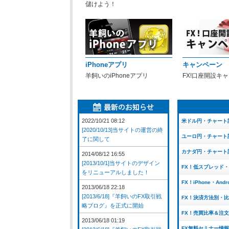
儲けよう！
iPhoneアプリ
キャンペーン
羊飼いのiPhoneアプリ
FX!口座開設キ
2022/10/21 08:12
米ドル円・チャート
[2020/10/13]当サイトの運営の終
ユーロ円・チャート
了に関して
カナダ円・チャート
2014/08/12 16:55
[2013/10/1]当サイトのデザイン
FX！低スプレッド
をリニューアルしました！
FX！iPhone・And
2013/06/18 22:18
[2013/6/18]『羊飼いのFX取引戦
FX！決済方法別・
略ブログ』を正式に開始
FX！売買比率＆注
2013/06/18 01:19
FX無料セミナー情報