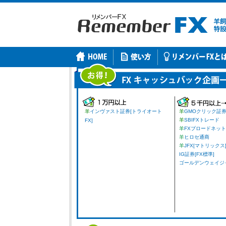
羊
インヴァスト証券[トライオート
羊
GMOクリック証
羊
SBIFXトレード
FX]
羊
FXブロードネット
羊
ヒロセ通商
羊
JFX[マトリックス
IG証券[FX標準]
ゴールデンウェイジャパ