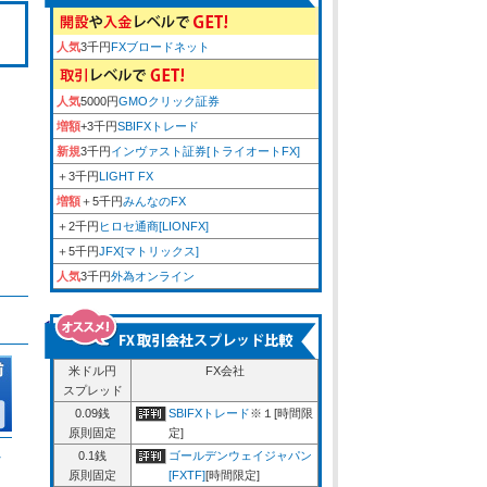
人気
3千円
FXブロードネット
人気
5000円
GMOクリック証券
増額
+3千円
SBIFXトレード
新規
3千円
インヴァスト証券[トライオートFX]
＋3千円
LIGHT FX
増額
＋5千円
みんなのFX
＋2千円
ヒロセ通商[LIONFX]
＋5千円
JFX[マトリックス]
人気
3千円
外為オンライン
米ドル円
FX会社
スプレッド
0.09銭
SBIFXトレード
※１[時間限
原則固定
定]
ム
0.1銭
ゴールデンウェイジャパン
原則固定
[FXTF]
[時間限定]