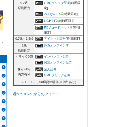
0.2銭
GMOクリック証券
[時間限
原則固定
定]
みんなのFX
羊
[時間限定]
LIGHT FX
羊
[時間限定]
FXブロードネット
羊
[時間
限定]
0.7銭～1.8銭
アイネット証券
[時間限定]
い
1銭
外為オンライン
羊
原則固定
くりっく365
インヴァスト証券
岡三オンライン証券
株もFXも
楽天証券
両方有利
GMOクリック証券
※１：1～1,000通貨の場合(※例外あり)
@hitsuzikai からのツイート