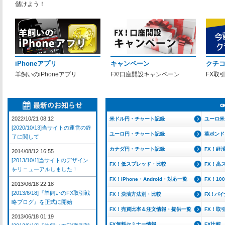
儲けよう！
iPhoneアプリ
キャンペーン
クチ
羊飼いのiPhoneアプリ
FX!口座開設キャンペーン
FX取
2022/10/21 08:12
米ドル円・チャート記録
ユーロ米
[2020/10/13]当サイトの運営の終
ユーロ円・チャート記録
英ポンド
了に関して
カナダ円・チャート記録
FX！経
2014/08/12 16:55
[2013/10/1]当サイトのデザイン
FX！低スプレッド・比較
FX！高
をリニューアルしました！
FX！iPhone・Android・対応一覧
FX！1
2013/06/18 22:18
[2013/6/18]『羊飼いのFX取引戦
FX！決済方法別・比較
FX！バ
略ブログ』を正式に開始
FX！売買比率＆注文情報・提供一覧
FX！取
2013/06/18 01:19
FX無料セミナー情報
FX比較