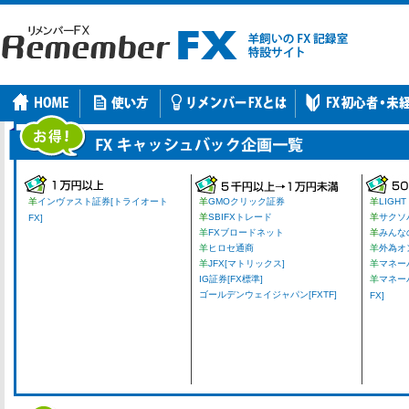
羊
インヴァスト証券[トライオート
羊
GMOクリック証券
羊
LIGHT
羊
SBIFXトレード
羊
サクソ
FX]
羊
FXブロードネット
羊
みんな
羊
ヒロセ通商
羊
外為オ
羊
JFX[マトリックス]
羊
マネーパ
IG証券[FX標準]
羊
マネー
ゴールデンウェイジャパン[FXTF]
FX]