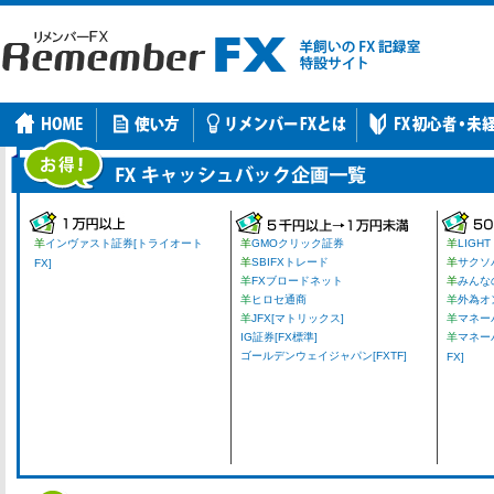
羊
インヴァスト証券[トライオート
羊
GMOクリック証券
羊
LIGHT
羊
SBIFXトレード
羊
サクソ
FX]
羊
FXブロードネット
羊
みんな
羊
ヒロセ通商
羊
外為オ
羊
JFX[マトリックス]
羊
マネーパ
IG証券[FX標準]
羊
マネー
ゴールデンウェイジャパン[FXTF]
FX]