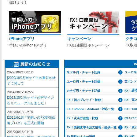
儲けよう！
iPhoneアプリ
キャンペーン
クチ
羊飼いのiPhoneアプリ
FX!口座開設キャンペーン
FX取
2022/10/21 08:12
米ドル円・チャート記録
ユーロ米
[2020/10/13]当サイトの運営の終
ユーロ円・チャート記録
英ポンド
了に関して
カナダ円・チャート記録
FX！経
2014/08/12 16:55
[2013/10/1]当サイトのデザイン
FX！低スプレッド・比較
FX！高
をリニューアルしました！
FX！iPhone・Android・対応一覧
FX！1
2013/06/18 22:18
[2013/6/18]『羊飼いのFX取引戦
FX！決済方法別・比較
FX！バ
略ブログ』を正式に開始
FX！売買比率＆注文情報・提供一覧
FX！取
2013/06/18 01:19
FX無料セミナー情報
FX比較