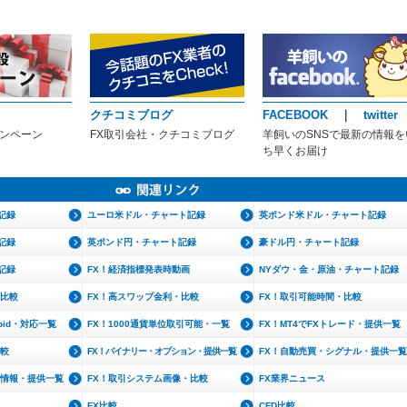
クチコミブログ
FACEBOOK
｜
twitter
ャンペーン
FX取引会社・クチコミブログ
羊飼いのSNSで最新の情報を
ち早くお届け
記録
ユーロ米ドル・チャート記録
英ポンド米ドル・チャート記録
記録
英ポンド円・チャート記録
豪ドル円・チャート記録
記録
FX！経済指標発表時動画
NYダウ・金・原油・チャート記録
・比較
FX！高スワップ金利・比較
FX！取引可能時間・比較
roid・対応一覧
FX！1000通貨単位取引可能・一覧
FX！MT4でFXトレード・提供一覧
比較
FX！バイナリー・オプション・提供一覧
FX！自動売買・シグナル・提供一覧
文情報・提供一覧
FX！取引システム画像・比較
FX業界ニュース
FX比較
CFD比較