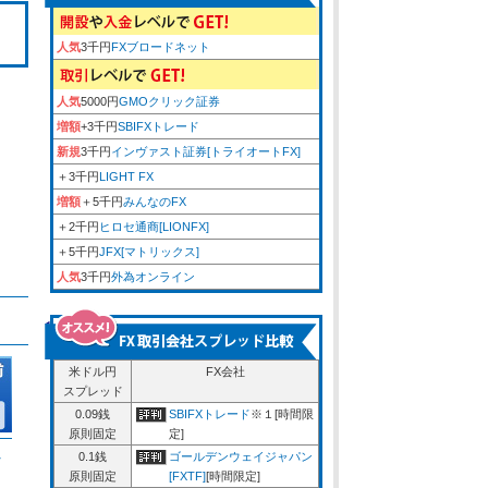
人気
3千円
FXブロードネット
人気
5000円
GMOクリック証券
増額
+3千円
SBIFXトレード
新規
3千円
インヴァスト証券[トライオートFX]
＋3千円
LIGHT FX
増額
＋5千円
みんなのFX
＋2千円
ヒロセ通商[LIONFX]
＋5千円
JFX[マトリックス]
人気
3千円
外為オンライン
米ドル円
FX会社
スプレッド
0.09銭
SBIFXトレード
※１[時間限
原則固定
定]
ム
0.1銭
ゴールデンウェイジャパン
原則固定
[FXTF]
[時間限定]