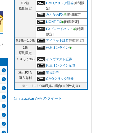
0.2銭
GMOクリック証券
[時間限
原則固定
定]
みんなのFX
羊
[時間限定]
LIGHT FX
羊
[時間限定]
FXブロードネット
羊
[時間
限定]
0.7銭～1.8銭
アイネット証券
[時間限定]
い
1銭
外為オンライン
羊
原則固定
くりっく365
インヴァスト証券
岡三オンライン証券
株もFXも
楽天証券
両方有利
GMOクリック証券
※１：1～1,000通貨の場合(※例外あり)
@hitsuzikai からのツイート