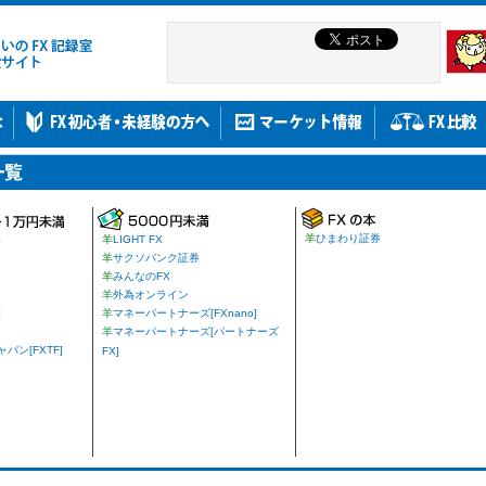
羊
ひまわり証券
券
羊
LIGHT FX
羊
サクソバンク証券
羊
みんなのFX
羊
外為オンライン
]
羊
マネーパートナーズ[FXnano]
羊
マネーパートナーズ[パートナーズ
ン[FXTF]
FX]