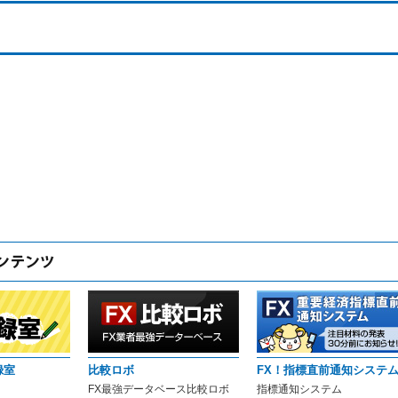
録室
比較ロボ
FX！指標直前通知システ
FX最強データベース比較ロボ
指標通知システム