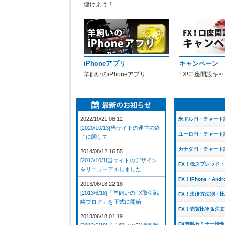
儲けよう！
iPhoneアプリ
キャンペーン
羊飼いのiPhoneアプリ
FX!口座開設キ
2022/10/21 08:12
米ドル円・チャート
[2020/10/13]当サイトの運営の終
ユーロ円・チャート
了に関して
カナダ円・チャート
2014/08/12 16:55
[2013/10/1]当サイトのデザイン
FX！低スプレッド
をリニューアルしました！
FX！iPhone・And
2013/06/18 22:18
[2013/6/18]『羊飼いのFX取引戦
FX！決済方法別・
略ブログ』を正式に開始
FX！売買比率＆注
2013/06/18 01:19
FX無料セミナー情報