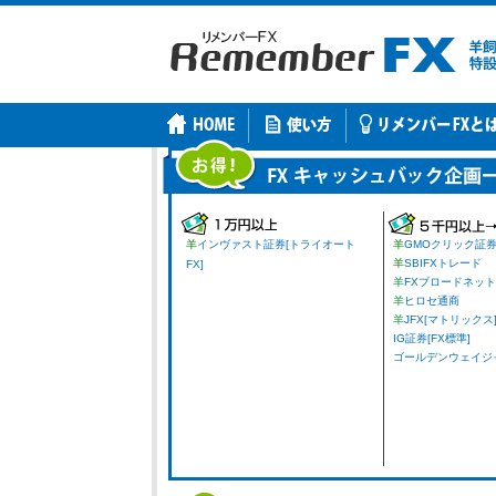
羊
インヴァスト証券[トライオート
羊
GMOクリック証
羊
SBIFXトレード
FX]
羊
FXブロードネット
羊
ヒロセ通商
羊
JFX[マトリックス
IG証券[FX標準]
ゴールデンウェイジャパ