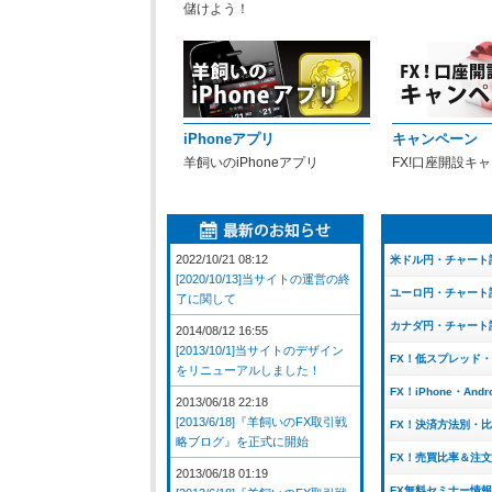
儲けよう！
iPhoneアプリ
キャンペーン
羊飼いのiPhoneアプリ
FX!口座開設キ
2022/10/21 08:12
米ドル円・チャート
[2020/10/13]当サイトの運営の終
ユーロ円・チャート
了に関して
カナダ円・チャート
2014/08/12 16:55
[2013/10/1]当サイトのデザイン
FX！低スプレッド
をリニューアルしました！
FX！iPhone・And
2013/06/18 22:18
[2013/6/18]『羊飼いのFX取引戦
FX！決済方法別・
略ブログ』を正式に開始
FX！売買比率＆注
2013/06/18 01:19
FX無料セミナー情報