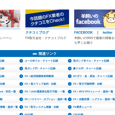
クチコミブログ
FACEBOOK
｜
twitter
ャンペーン
FX取引会社・クチコミブログ
羊飼いのSNSで最新の情報を
ち早くお届け
記録
ユーロ米ドル・チャート記録
英ポンド米ドル・チャート記録
記録
英ポンド円・チャート記録
豪ドル円・チャート記録
記録
FX！経済指標発表時動画
NYダウ・金・原油・チャート記録
・比較
FX！高スワップ金利・比較
FX！取引可能時間・比較
roid・対応一覧
FX！1000通貨単位取引可能・一覧
FX！MT4でFXトレード・提供一覧
比較
FX！バイナリー・オプション・提供一覧
FX！自動売買・シグナル・提供一覧
文情報・提供一覧
FX！取引システム画像・比較
FX業界ニュース
FX比較
CFD比較