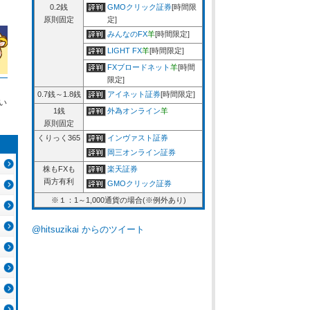
0.2銭
GMOクリック証券
[時間限
原則固定
定]
みんなのFX
羊
[時間限定]
LIGHT FX
羊
[時間限定]
FXブロードネット
羊
[時間
限定]
0.7銭～1.8銭
アイネット証券
[時間限定]
い
1銭
外為オンライン
羊
原則固定
くりっく365
インヴァスト証券
岡三オンライン証券
株もFXも
楽天証券
両方有利
GMOクリック証券
※１：1～1,000通貨の場合(※例外あり)
@hitsuzikai からのツイート