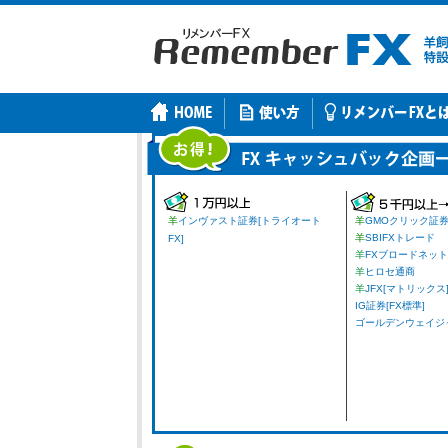
羊
インヴァスト証券[トライオート
羊
GMOクリック証
羊
SBIFXトレード
FX]
羊
FXブロードネット
羊
ヒロセ通商
羊
JFX[マトリックス
IG証券[FX標準]
ゴールデンウェイジャパ