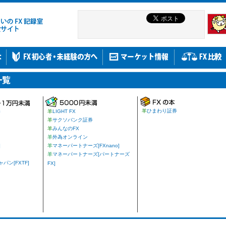
羊
ひまわり証券
券
羊
LIGHT FX
羊
サクソバンク証券
羊
みんなのFX
羊
外為オンライン
]
羊
マネーパートナーズ[FXnano]
羊
マネーパートナーズ[パートナーズ
ン[FXTF]
FX]