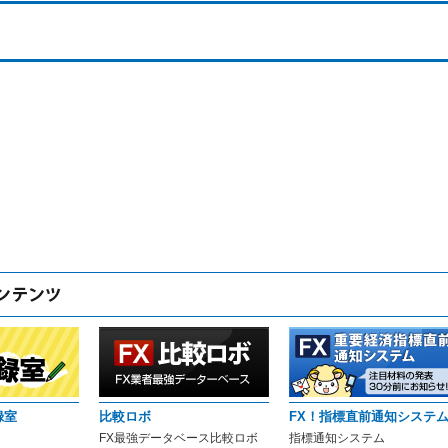
録室
比較ロボ
FX！指標直前通知システ
FX最強データベース比較ロボ
指標通知システム