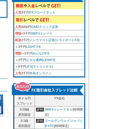
人気
3千円
FXブロードネット
人気
5000円
GMOクリック証券
増額
+3千円
SBIFXトレード
新規
3千円
インヴァスト証券[トライオートFX]
＋3千円
LIGHT FX
増額
＋5千円
みんなのFX
＋2千円
ヒロセ通商[LIONFX]
＋5千円
JFX[マトリックス]
人気
3千円
外為オンライン
米ドル円
FX会社
スプレッド
0.09銭
SBIFXトレード
※１[時間限
原則固定
定]
ム
0.1銭
ゴールデンウェイジャパン
原則固定
[FXTF]
[時間限定]