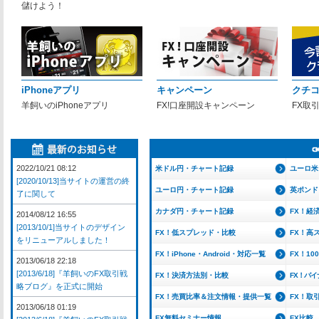
儲けよう！
iPhoneアプリ
キャンペーン
クチ
羊飼いのiPhoneアプリ
FX!口座開設キャンペーン
FX取
2022/10/21 08:12
米ドル円・チャート記録
ユーロ米
[2020/10/13]当サイトの運営の終
ユーロ円・チャート記録
英ポンド
了に関して
カナダ円・チャート記録
FX！経
2014/08/12 16:55
[2013/10/1]当サイトのデザイン
FX！低スプレッド・比較
FX！高
をリニューアルしました！
FX！iPhone・Android・対応一覧
FX！1
2013/06/18 22:18
[2013/6/18]『羊飼いのFX取引戦
FX！決済方法別・比較
FX！バ
略ブログ』を正式に開始
FX！売買比率＆注文情報・提供一覧
FX！取
2013/06/18 01:19
FX無料セミナー情報
FX比較