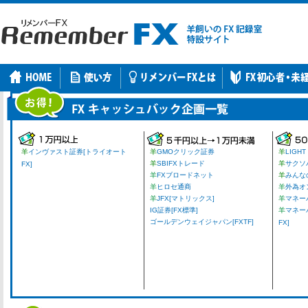
羊
インヴァスト証券[トライオート
羊
GMOクリック証券
羊
LIGHT
羊
SBIFXトレード
羊
サクソ
FX]
羊
FXブロードネット
羊
みんな
羊
ヒロセ通商
羊
外為オ
羊
JFX[マトリックス]
羊
マネーパ
IG証券[FX標準]
羊
マネー
ゴールデンウェイジャパン[FXTF]
FX]