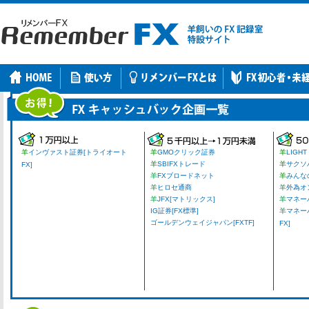
羊
インヴァスト証券[トライオート
羊
GMOクリック証券
羊
LIGHT
羊
SBIFXトレード
羊
サクソ
FX]
羊
FXブロードネット
羊
みんな
羊
ヒロセ通商
羊
外為オ
羊
JFX[マトリックス]
羊
マネーパ
IG証券[FX標準]
羊
マネー
ゴールデンウェイジャパン[FXTF]
FX]