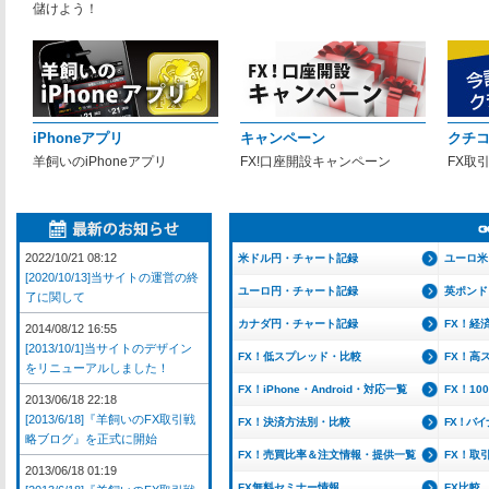
儲けよう！
iPhoneアプリ
キャンペーン
クチ
羊飼いのiPhoneアプリ
FX!口座開設キャンペーン
FX取
2022/10/21 08:12
米ドル円・チャート記録
ユーロ米
[2020/10/13]当サイトの運営の終
ユーロ円・チャート記録
英ポンド
了に関して
カナダ円・チャート記録
FX！経
2014/08/12 16:55
[2013/10/1]当サイトのデザイン
FX！低スプレッド・比較
FX！高
をリニューアルしました！
FX！iPhone・Android・対応一覧
FX！1
2013/06/18 22:18
[2013/6/18]『羊飼いのFX取引戦
FX！決済方法別・比較
FX！バ
略ブログ』を正式に開始
FX！売買比率＆注文情報・提供一覧
FX！取
2013/06/18 01:19
FX無料セミナー情報
FX比較