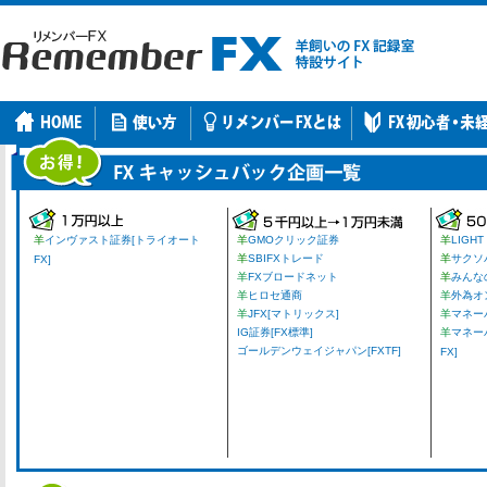
羊
インヴァスト証券[トライオート
羊
GMOクリック証券
羊
LIGHT
羊
SBIFXトレード
羊
サクソ
FX]
羊
FXブロードネット
羊
みんな
羊
ヒロセ通商
羊
外為オ
羊
JFX[マトリックス]
羊
マネーパ
IG証券[FX標準]
羊
マネー
ゴールデンウェイジャパン[FXTF]
FX]