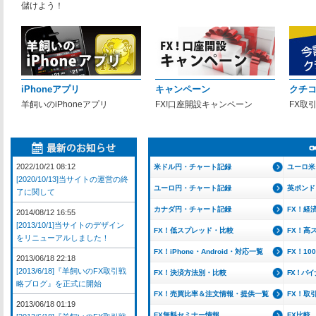
儲けよう！
iPhoneアプリ
キャンペーン
クチ
羊飼いのiPhoneアプリ
FX!口座開設キャンペーン
FX取
2022/10/21 08:12
米ドル円・チャート記録
ユーロ米
[2020/10/13]当サイトの運営の終
ユーロ円・チャート記録
英ポンド
了に関して
カナダ円・チャート記録
FX！経
2014/08/12 16:55
[2013/10/1]当サイトのデザイン
FX！低スプレッド・比較
FX！高
をリニューアルしました！
FX！iPhone・Android・対応一覧
FX！1
2013/06/18 22:18
[2013/6/18]『羊飼いのFX取引戦
FX！決済方法別・比較
FX！バ
略ブログ』を正式に開始
FX！売買比率＆注文情報・提供一覧
FX！取
2013/06/18 01:19
FX無料セミナー情報
FX比較