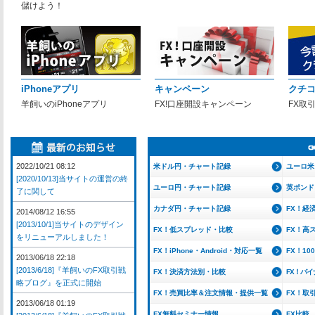
儲けよう！
iPhoneアプリ
キャンペーン
クチ
羊飼いのiPhoneアプリ
FX!口座開設キャンペーン
FX取
2022/10/21 08:12
米ドル円・チャート記録
ユーロ米
[2020/10/13]当サイトの運営の終
ユーロ円・チャート記録
英ポンド
了に関して
カナダ円・チャート記録
FX！経
2014/08/12 16:55
[2013/10/1]当サイトのデザイン
FX！低スプレッド・比較
FX！高
をリニューアルしました！
FX！iPhone・Android・対応一覧
FX！1
2013/06/18 22:18
[2013/6/18]『羊飼いのFX取引戦
FX！決済方法別・比較
FX！バ
略ブログ』を正式に開始
FX！売買比率＆注文情報・提供一覧
FX！取
2013/06/18 01:19
FX無料セミナー情報
FX比較