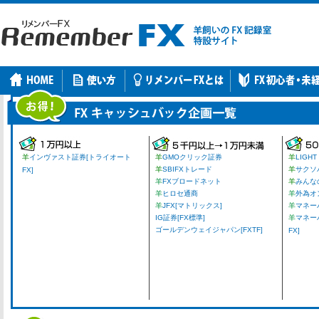
羊
インヴァスト証券[トライオート
羊
GMOクリック証券
羊
LIGHT
羊
SBIFXトレード
羊
サクソ
FX]
羊
FXブロードネット
羊
みんな
羊
ヒロセ通商
羊
外為オ
羊
JFX[マトリックス]
羊
マネーパ
IG証券[FX標準]
羊
マネー
ゴールデンウェイジャパン[FXTF]
FX]