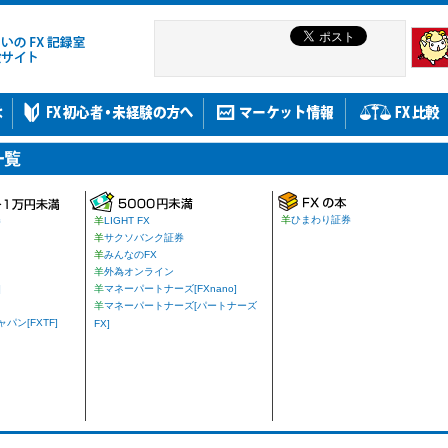
羊
ひまわり証券
券
羊
LIGHT FX
羊
サクソバンク証券
羊
みんなのFX
羊
外為オンライン
]
羊
マネーパートナーズ[FXnano]
羊
マネーパートナーズ[パートナーズ
ン[FXTF]
FX]