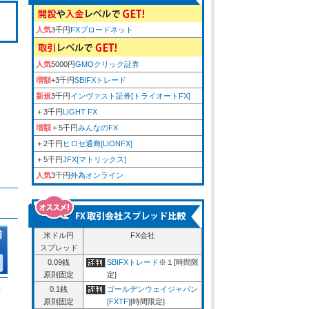
人気
3千円
FXブロードネット
人気
5000円
GMOクリック証券
増額
+3千円
SBIFXトレード
新規
3千円
インヴァスト証券[トライオートFX]
＋3千円
LIGHT FX
増額
＋5千円
みんなのFX
＋2千円
ヒロセ通商[LIONFX]
＋5千円
JFX[マトリックス]
人気
3千円
外為オンライン
米ドル円
FX会社
スプレッド
0.09銭
SBIFXトレード
※１[時間限
原則固定
定]
ム
0.1銭
ゴールデンウェイジャパン
原則固定
[FXTF]
[時間限定]