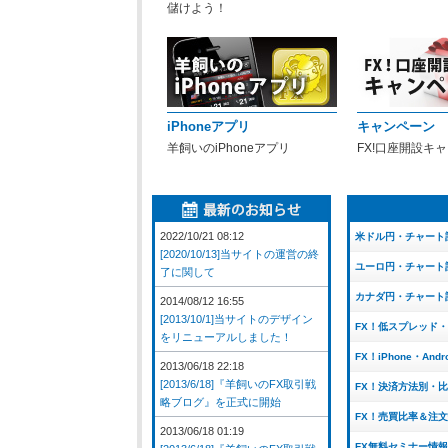
儲けよう！
iPhoneアプリ
キャンペーン
羊飼いのiPhoneアプリ
FX!口座開設キ
2022/10/21 08:12
米ドル円・チャート
[2020/10/13]当サイトの運営の終
ユーロ円・チャート
了に関して
カナダ円・チャート
2014/08/12 16:55
[2013/10/1]当サイトのデザイン
FX！低スプレッド
をリニューアルしました！
FX！iPhone・And
2013/06/18 22:18
[2013/6/18]『羊飼いのFX取引戦
FX！決済方法別・
略ブログ』を正式に開始
FX！売買比率＆注
2013/06/18 01:19
FX無料セミナー情報