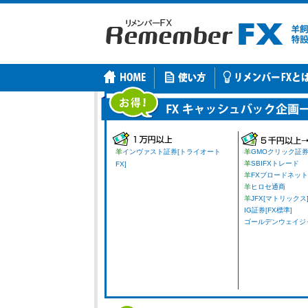
羊
インヴァスト証券[トライオート
羊
GMOクリック証
羊
SBIFXトレード
FX]
羊
FXブロードネット
羊
ヒロセ通商
羊
JFX[マトリックス
IG証券[FX標準]
ゴールデンウェイジャパ