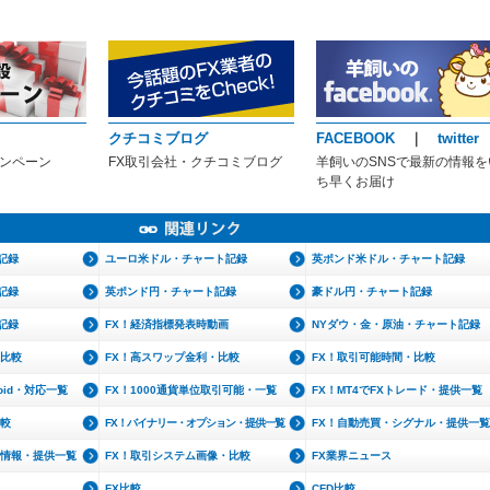
クチコミブログ
FACEBOOK
｜
twitter
ャンペーン
FX取引会社・クチコミブログ
羊飼いのSNSで最新の情報を
ち早くお届け
記録
ユーロ米ドル・チャート記録
英ポンド米ドル・チャート記録
記録
英ポンド円・チャート記録
豪ドル円・チャート記録
記録
FX！経済指標発表時動画
NYダウ・金・原油・チャート記録
・比較
FX！高スワップ金利・比較
FX！取引可能時間・比較
roid・対応一覧
FX！1000通貨単位取引可能・一覧
FX！MT4でFXトレード・提供一覧
比較
FX！バイナリー・オプション・提供一覧
FX！自動売買・シグナル・提供一覧
文情報・提供一覧
FX！取引システム画像・比較
FX業界ニュース
FX比較
CFD比較