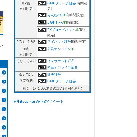
0.2銭
GMOクリック証券
[時間限
原則固定
定]
みんなのFX
羊
[時間限定]
LIGHT FX
羊
[時間限定]
FXブロードネット
羊
[時間
限定]
0.7銭～1.8銭
アイネット証券
[時間限定]
い
1銭
外為オンライン
羊
原則固定
くりっく365
インヴァスト証券
岡三オンライン証券
株もFXも
楽天証券
両方有利
GMOクリック証券
※１：1～1,000通貨の場合(※例外あり)
@hitsuzikai からのツイート