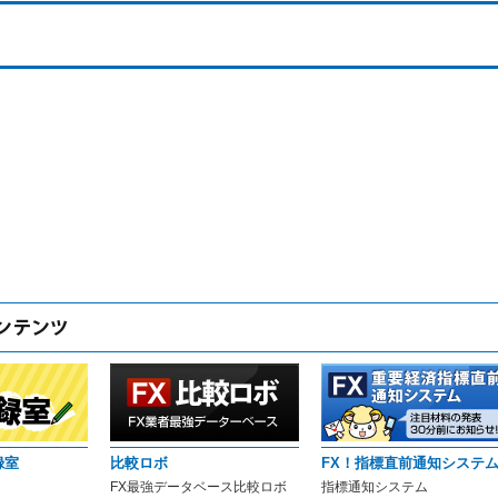
録室
比較ロボ
FX！指標直前通知システ
FX最強データベース比較ロボ
指標通知システム